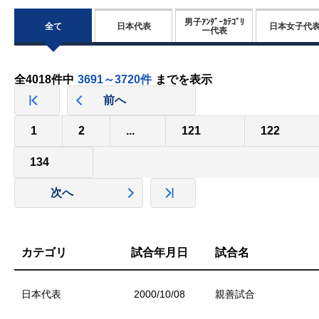
男子ｱﾝﾀﾞｰｶﾃｺﾞﾘ
全て
日本代表
日本女子代
ー代表
全4018件中
3691～3720件
までを表示
前へ
1
2
...
121
122
134
次へ
カテゴリ
試合年月日
試合名
日本代表
2000/10/08
親善試合