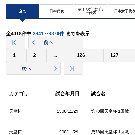
男子ｱﾝﾀﾞｰｶﾃｺﾞﾘ
全て
日本代表
日本女子代
ー代表
全4018件中
3841～3870件
までを表示
前へ
1
2
...
126
127
次へ
カテゴリ
試合年月日
試合名
天皇杯
1998/11/29
第78回天皇杯 1回戦
天皇杯
1998/11/29
第78回天皇杯 1回戦