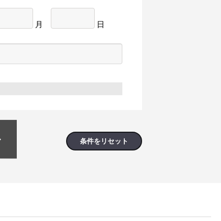
月
日
条件をリセット