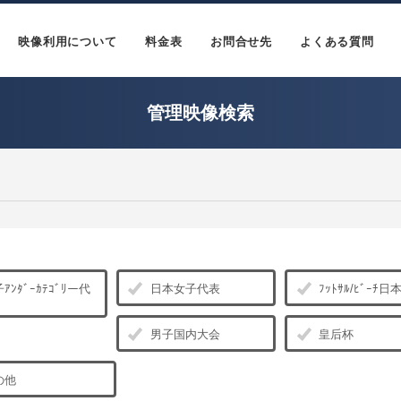
映像利用について
料金表
お問合せ先
よくある質問
管理映像検索
ｱﾝﾀﾞｰｶﾃｺﾞﾘー代
日本女子代表
ﾌｯﾄｻﾙ/ﾋﾞｰﾁ
男子国内大会
皇后杯
の他