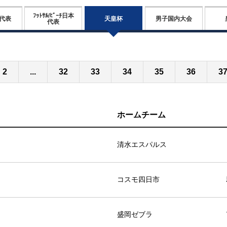
ﾌｯﾄｻﾙ/ﾋﾞｰﾁ日本
天皇杯
代表
男子国内大会
代表
2
...
32
33
34
35
36
3
ホームチーム
清水エスパルス
コスモ四日市
盛岡ゼブラ