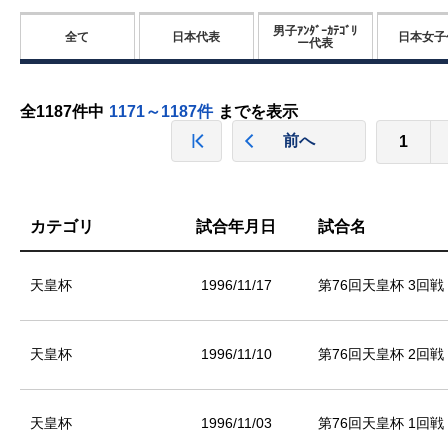
男子ｱﾝﾀﾞｰｶﾃｺﾞﾘ
全て
日本代表
日本女子
ー代表
全1187件中
1171～1187件
までを表示
前へ
1
カテゴリ
試合年月日
試合名
天皇杯
1996/11/17
第76回天皇杯 3回戦
天皇杯
1996/11/10
第76回天皇杯 2回戦
天皇杯
1996/11/03
第76回天皇杯 1回戦