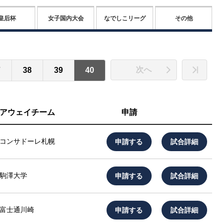
皇后杯
女子国内大会
なでしこリーグ
その他
次へ
7
38
39
40
アウェイチーム
申請
申請する
試合詳細
コンサドーレ札幌
申請する
試合詳細
駒澤大学
申請する
試合詳細
富士通川崎