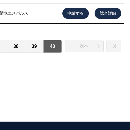
申請する
試合詳細
清水エスパルス
次へ
7
38
39
40