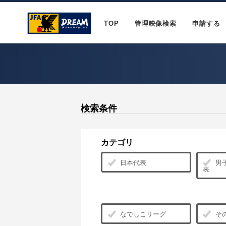
TOP
管理映像検索
申請する
検索条件
カテゴリ
日本代表
男子
表
なでしこリーグ
そ