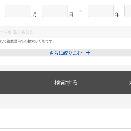
～
年
月
日
年
れて複数語句での検索が可能です。
さらに絞りこむ
検索する