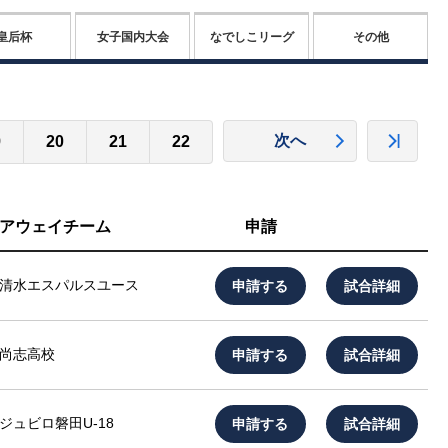
皇后杯
女子国内大会
なでしこリーグ
その他
次へ
9
20
21
22
アウェイチーム
申請
申請する
試合詳細
清水エスパルスユース
申請する
試合詳細
尚志高校
申請する
試合詳細
ジュビロ磐田U-18