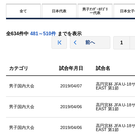
男子ｱﾝﾀﾞｰｶﾃｺﾞﾘ
全て
日本代表
日本女子
ー代表
全634件中
481～510件
までを表示
前へ
1
カテゴリ
試合年月日
試合名
高円宮杯 JFA U-1
男子国内大会
2019/04/07
EAST 第1節
高円宮杯 JFA U-1
男子国内大会
2019/04/06
EAST 第1節
高円宮杯 JFA U-1
男子国内大会
2019/04/06
EAST 第1節