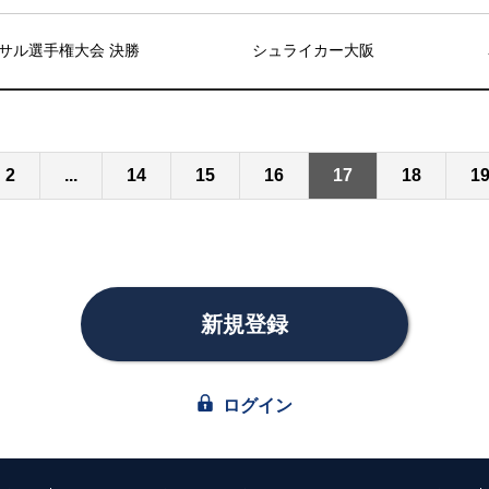
サル選手権大会 決勝
シュライカー大阪
2
...
14
15
16
17
18
1
新規登録
ログイン