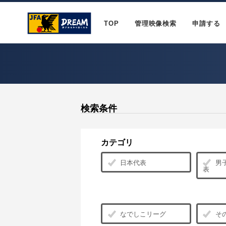
TOP
管理映像検索
申請する
検索条件
カテゴリ
日本代表
男子
表
なでしこリーグ
そ