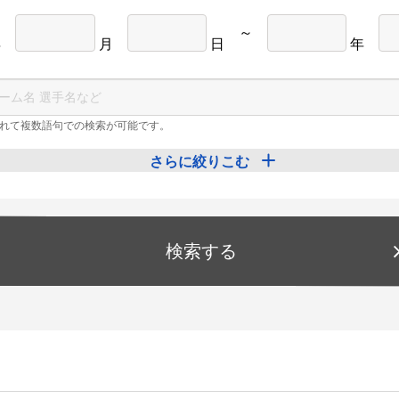
～
年
月
日
年
れて複数語句での検索が可能です。
さらに絞りこむ
検索する