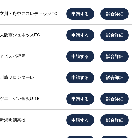
申請する
試合詳細
立川・府中アスレティックFC
申請する
試合詳細
大阪市ジュネッスFC
申請する
試合詳細
アビスパ福岡
申請する
試合詳細
川崎フロンターレ
申請する
試合詳細
ツエ―ゲン金沢U-15
申請する
試合詳細
新潟明訓高校