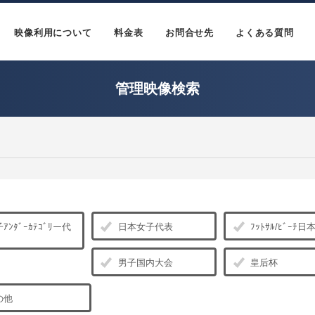
映像利用について
料金表
お問合せ先
よくある質問
管理映像検索
ｱﾝﾀﾞｰｶﾃｺﾞﾘー代
日本女子代表
ﾌｯﾄｻﾙ/ﾋﾞｰﾁ
男子国内大会
皇后杯
の他