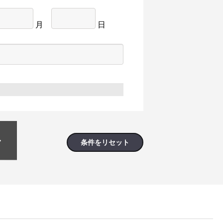
月
日
条件をリセット