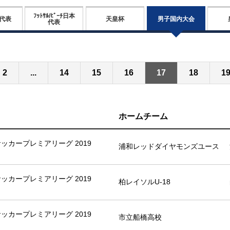
ﾌｯﾄｻﾙ/ﾋﾞｰﾁ日本
男子国内大会
代表
天皇杯
代表
2
...
14
15
16
17
18
1
ホームチーム
8サッカープレミアリーグ 2019
浦和レッドダイヤモンズユース
8サッカープレミアリーグ 2019
柏レイソルU-18
8サッカープレミアリーグ 2019
市立船橋高校