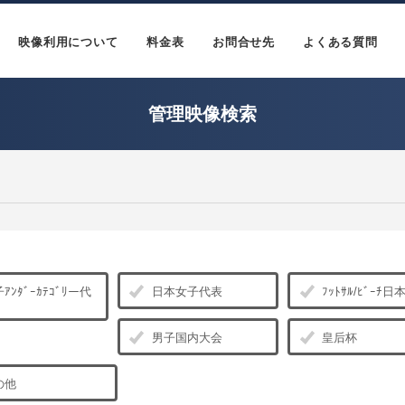
映像利用について
料金表
お問合せ先
よくある質問
管理映像検索
ｱﾝﾀﾞｰｶﾃｺﾞﾘー代
日本女子代表
ﾌｯﾄｻﾙ/ﾋﾞｰﾁ
男子国内大会
皇后杯
の他