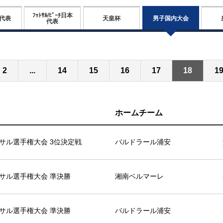
ﾌｯﾄｻﾙ/ﾋﾞｰﾁ日本
男子国内大会
代表
天皇杯
代表
2
...
14
15
16
17
18
1
ホームチーム
サル選手権大会 3位決定戦
バルドラール浦安
サル選手権大会 準決勝
湘南ベルマーレ
サル選手権大会 準決勝
バルドラール浦安