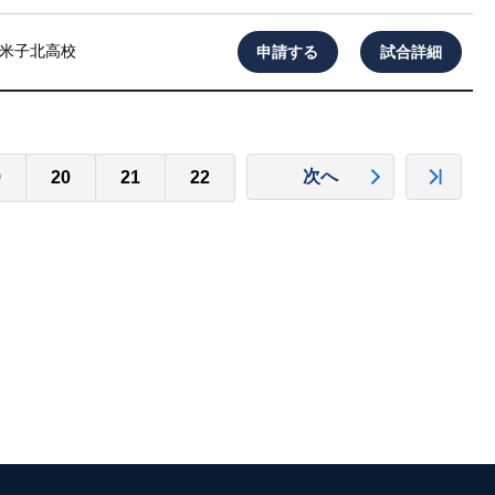
申請する
試合詳細
米子北高校
次へ
9
20
21
22