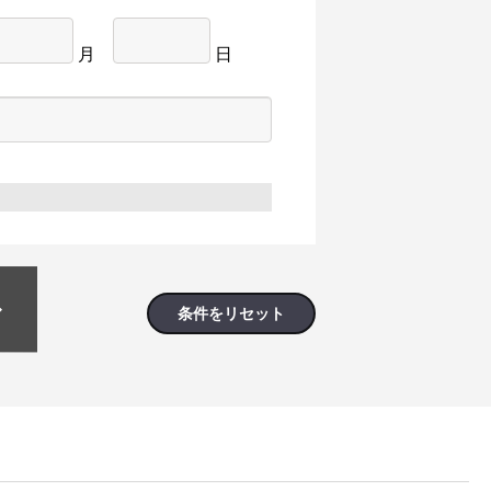
月
日
条件をリセット