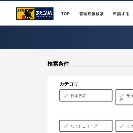
TOP
管理映像検索
申請する
検索条件
カテゴリ
日本代表
男子
表
なでしこリーグ
そ