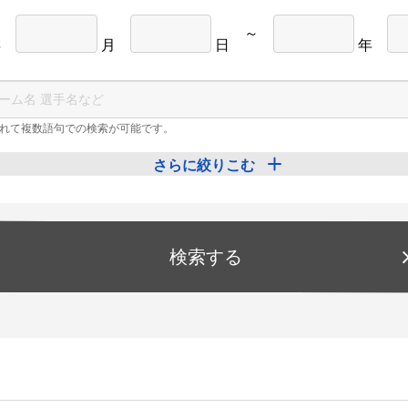
～
年
月
日
年
れて複数語句での検索が可能です。
さらに絞りこむ
検索する