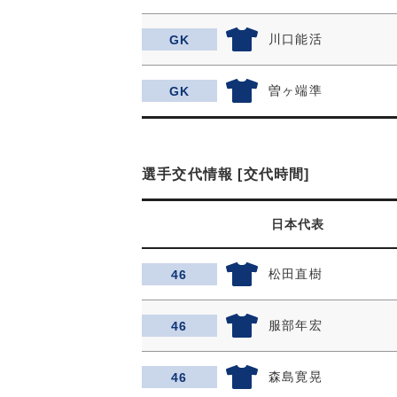
川口能活
GK
曽ヶ端準
GK
選手交代情報 [交代時間]
日本代表
松田直樹
46
服部年宏
46
森島寛晃
46