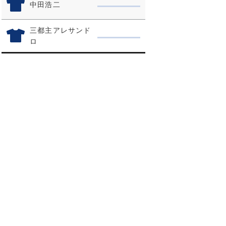
中田浩二
三都主アレサンド
ロ