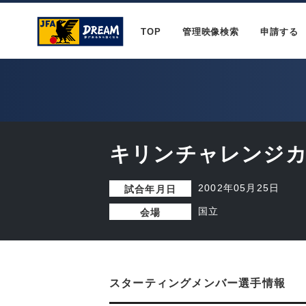
TOP
管理映像検索
申請する
キリンチャレンジカッ
2002年05月25日
試合年月日
国立
会場
スターティングメンバー選手情報