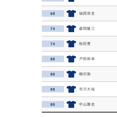
福西崇史
69
森岡隆三
74
秋田豊
74
戸田和幸
88
柳沢敦
88
市川大祐
88
中山雅史
88