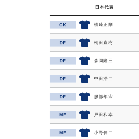
日本代表
楢崎正剛
GK
松田直樹
DF
森岡隆三
DF
中田浩二
DF
服部年宏
DF
戸田和幸
MF
小野伸二
MF