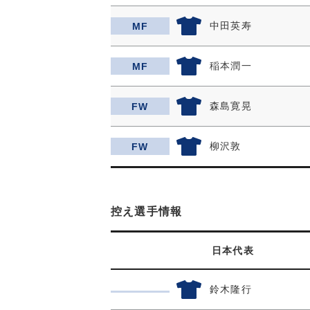
中田英寿
MF
稲本潤一
MF
森島寛晃
FW
柳沢敦
FW
控え選手情報
日本代表
鈴木隆行