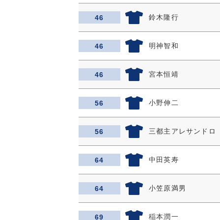
鈴木隆行
46
明神智和
46
宮本恒靖
46
小野伸二
56
三都主アレサンドロ
56
中田英寿
64
小笠原満男
64
稲本潤一
69