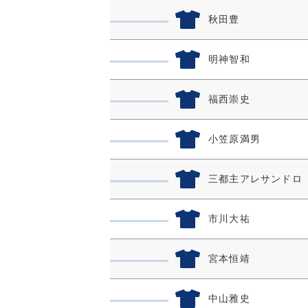
秋田豊
明神智和
福西崇史
小笠原満男
三都主アレサンドロ
市川大祐
宮本恒靖
中山雅史