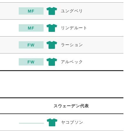
ユングベリ
MF
リンデルート
MF
ラーション
FW
アルベック
FW
スウェーデン代表
ヤコブソン