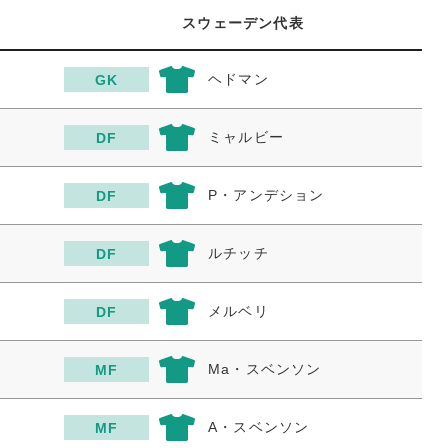
スウェーデン代表
ヘドマン
GK
ミャルビー
DF
P・アンデション
DF
ルチッチ
DF
メルベリ
DF
Ma・スベンソン
MF
A・スベンソン
MF