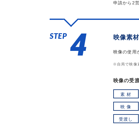
申請から2
4
STEP
映像素
映像の使用
※自局で映像
映像の受
素 材
映 像
受渡し