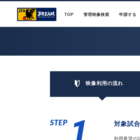
TOP
管理映像検索
申請する
映像利用の流れ
1
STEP
対象試
利用希望の