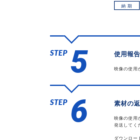
納 期
5
STEP
使用報
映像の使用
6
STEP
素材の
映像の使用
発送してく
ダウンロー