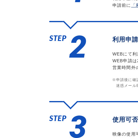
申請前に
「
2
STEP
利用申
WEBにて
WEB申請は
営業時間外
※申請後に確
迷惑メール
3
STEP
使用可
映像の使用