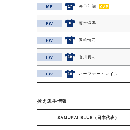
長谷部誠
MF
17
CAP
藤本淳吾
FW
8
岡崎慎司
FW
9
香川真司
FW
10
ハーフナー・マイク
FW
16
控え選手情報
SAMURAI BLUE（日本代表）