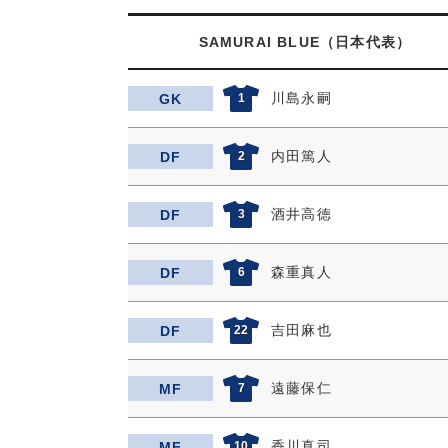
SAMURAI BLUE（日本代表）
川島永嗣
GK
1
内田篤人
DF
2
酒井高徳
DF
3
森重真人
DF
6
吉田麻也
DF
22
遠藤保仁
MF
7
香川真司
MF
10