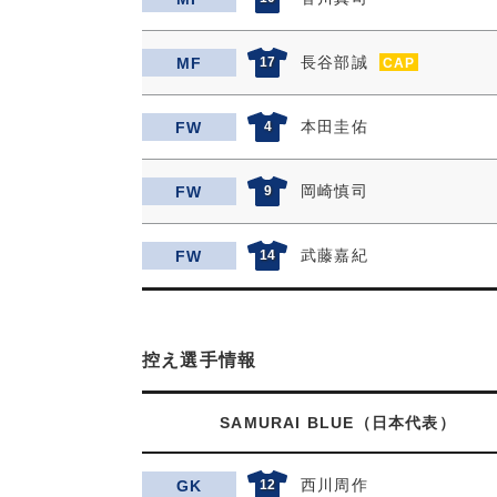
長谷部誠
MF
17
CAP
本田圭佑
FW
4
岡崎慎司
FW
9
武藤嘉紀
FW
14
控え選手情報
SAMURAI BLUE（日本代表）
西川周作
GK
12