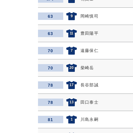
岡崎慎司
63
9
豊田陽平
63
11
遠藤保仁
70
7
柴崎岳
70
20
長谷部誠
78
17
田口泰士
78
13
川島永嗣
81
1