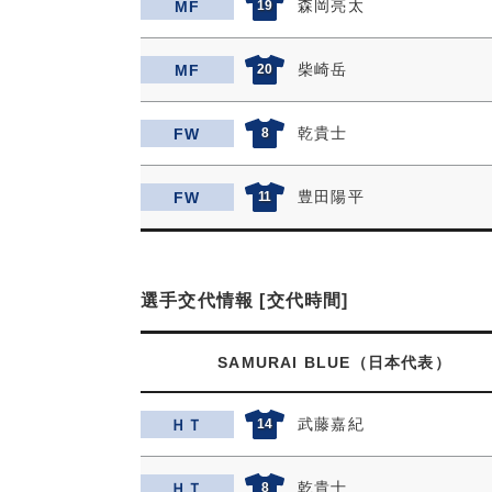
森岡亮太
MF
19
柴崎岳
MF
20
乾貴士
FW
8
豊田陽平
FW
11
選手交代情報 [交代時間]
SAMURAI BLUE（日本代表）
武藤嘉紀
ＨＴ
14
乾貴士
ＨＴ
8