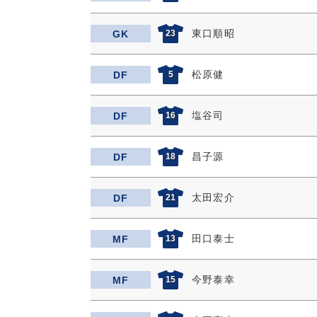
東口順昭
GK
23
松原健
DF
5
塩谷司
DF
16
昌子源
DF
18
太田宏介
DF
21
田口泰士
MF
13
今野泰幸
MF
15