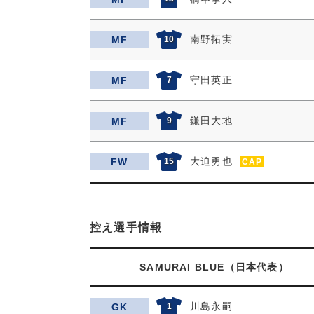
南野拓実
MF
10
守田英正
MF
7
鎌田大地
MF
9
大迫勇也
FW
15
CAP
控え選手情報
SAMURAI BLUE（日本代表）
川島永嗣
GK
1