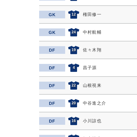
権田修一
GK
12
中村航輔
GK
24
佐々木翔
DF
19
昌子源
DF
4
山根視来
DF
22
中谷進之介
DF
20
小川諒也
DF
16