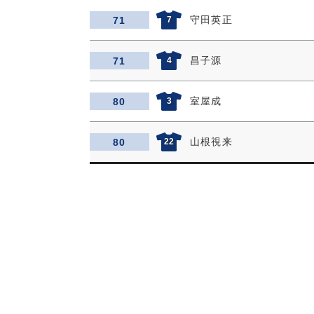
守田英正
71
7
昌子源
71
4
室屋成
80
3
山根視来
80
22