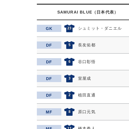
SAMURAI BLUE（日本代表）
シュミット・ダニエル
GK
23
長友佑都
DF
5
谷口彰悟
DF
6
室屋成
DF
3
植田直通
DF
2
原口元気
MF
8
橋本拳人
MF
13