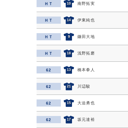
南野拓実
ＨＴ
10
伊東純也
ＨＴ
14
鎌田大地
ＨＴ
9
浅野拓磨
ＨＴ
18
橋本拳人
62
13
川辺駿
62
21
大迫勇也
62
15
坂元達裕
62
17