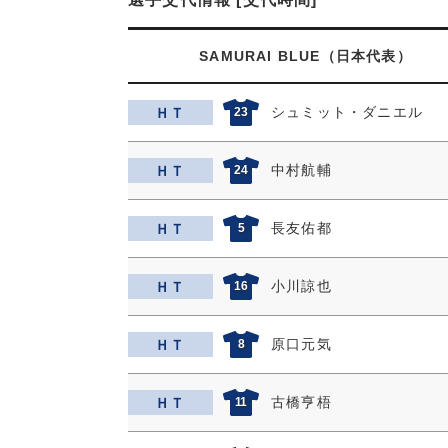
SAMURAI BLUE（日本代表）
シュミット・ダニエル
ＨＴ
23
中村航輔
ＨＴ
24
長友佑都
ＨＴ
5
小川諒也
ＨＴ
16
原口元気
ＨＴ
8
古橋亨梧
ＨＴ
11