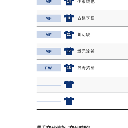
伊東純也
MF
14
古橋亨梧
MF
11
川辺駿
MF
21
坂元達裕
MF
17
浅野拓磨
FW
18
選手交代情報 [交代時間]