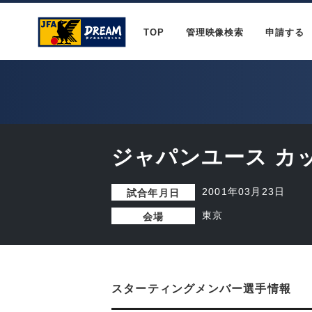
TOP
管理映像検索
申請する
ジャパンユース カ
2001年03月23日
試合年月日
東京
会場
スターティングメンバー選手情報