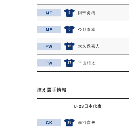
阿部勇樹
MF
5
今野泰幸
MF
6
大久保嘉人
FW
16
平山相太
FW
17
控え選手情報
U-23日本代表
黒河貴矢
GK
18