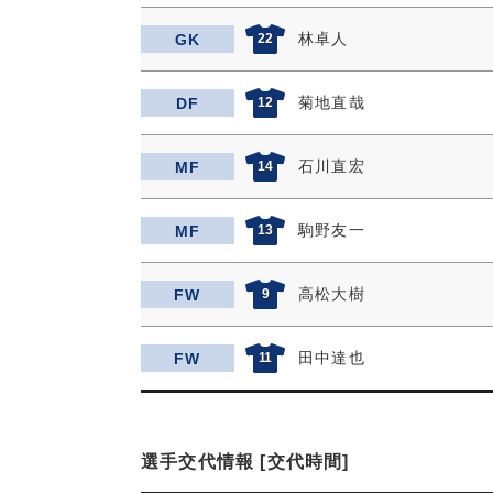
林卓人
GK
22
菊地直哉
DF
12
石川直宏
MF
14
駒野友一
MF
13
高松大樹
FW
9
田中達也
FW
11
選手交代情報 [交代時間]