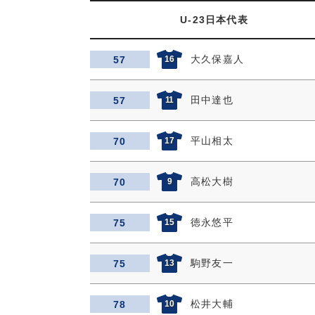
U-23日本代表
大久保嘉人
57
16
田中達也
57
11
平山相太
70
17
高松大樹
70
9
徳永悠平
75
15
駒野友一
75
13
松井大輔
78
10