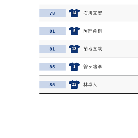
石川直宏
78
14
阿部勇樹
81
5
菊地直哉
81
12
曽ヶ端準
85
1
林卓人
85
22