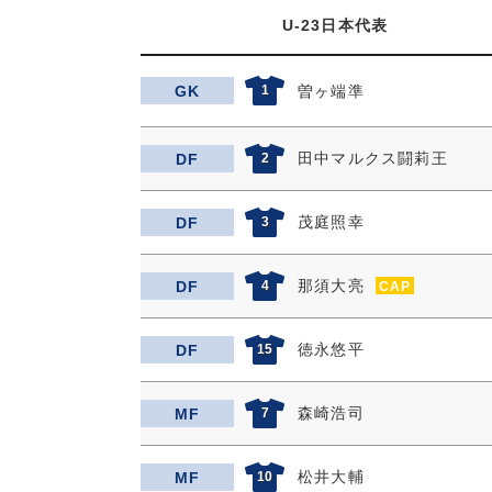
U-23日本代表
GK
1
曽ヶ端準
田中マルクス闘莉王
DF
2
茂庭照幸
DF
3
那須大亮
DF
4
CAP
徳永悠平
DF
15
森崎浩司
MF
7
松井大輔
MF
10