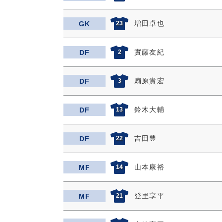
増田卓也
GK
23
實藤友紀
DF
2
扇原貴宏
DF
3
鈴木大輔
DF
13
吉田豊
DF
22
山本康裕
MF
14
登里享平
MF
21