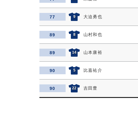
大迫勇也
77
9
山村和也
89
8
山本康裕
89
14
比嘉祐介
90
5
吉田豊
90
22