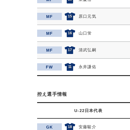
原口元気
MF
15
山口蛍
MF
16
清武弘嗣
MF
17
永井謙佑
FW
11
控え選手情報
U-22日本代表
安藤駿介
GK
18