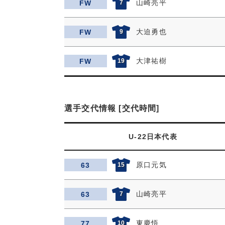
山崎亮平
FW
7
大迫勇也
FW
9
大津祐樹
FW
19
選手交代情報 [交代時間]
U-22日本代表
原口元気
63
15
山崎亮平
63
7
東慶悟
77
10