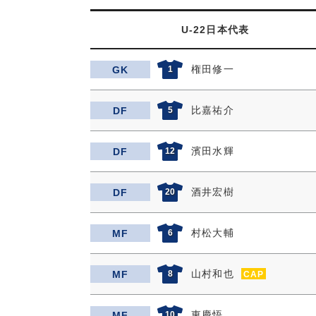
U-22日本代表
権田修一
GK
1
比嘉祐介
DF
5
濱田水輝
DF
12
酒井宏樹
DF
20
村松大輔
MF
6
山村和也
MF
8
CAP
東慶悟
MF
10