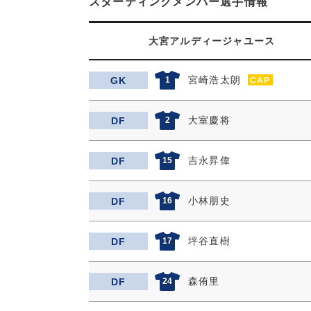
スターティングメンバー選手情報
大宮アルディージャユース
宮崎浩太朗
GK
1
CAP
大室慶将
DF
2
吉永昇偉
DF
15
小林朋史
DF
16
坪谷直樹
DF
17
森侑里
DF
24