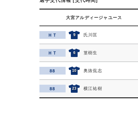
選手交代情報 [交代時間]
大宮アルディージャユース
氏川匡
ＨＴ
9
篁樹生
ＨＴ
6
奥抜侃志
88
10
横江祐樹
88
23