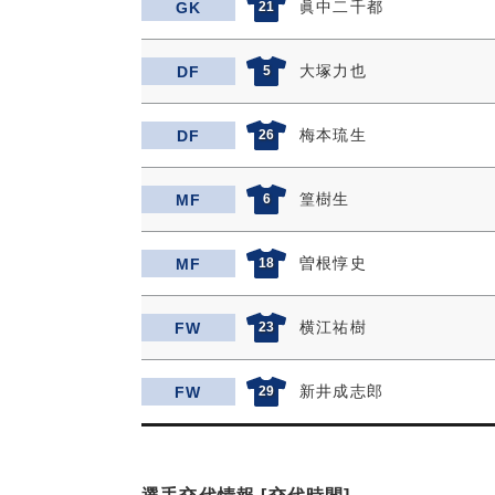
眞中二千都
GK
21
大塚力也
DF
5
梅本琉生
DF
26
篁樹生
MF
6
曽根惇史
MF
18
横江祐樹
FW
23
新井成志郎
FW
29