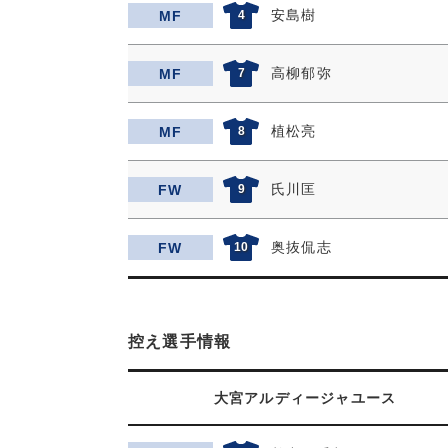
安島樹
MF
4
高柳郁弥
MF
7
植松亮
MF
8
氏川匡
FW
9
奥抜侃志
FW
10
控え選手情報
大宮アルディージャユース