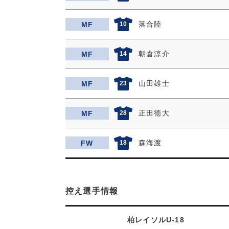
落合陸
MF
10
朝倉涼介
MF
14
山田雄士
MF
23
正田徳大
MF
28
森海渡
FW
18
控え選手情報
柏レイソルU-18