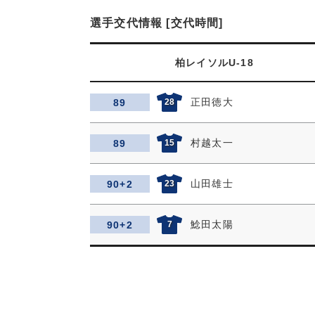
選手交代情報 [交代時間]
柏レイソルU-18
正田徳大
89
28
村越太一
89
15
山田雄士
90+2
23
鯰田太陽
90+2
7