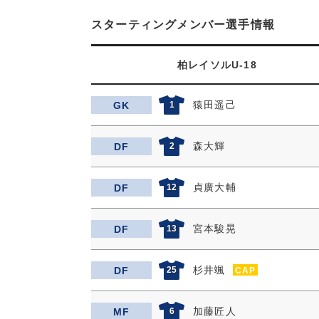
スターティングメンバー選手情報
柏レイソルU-18
猿田遥己
GK
1
森大輝
DF
2
貞廣大輔
DF
12
宮本駿晃
DF
13
杉井颯
DF
25
CAP
加藤匠人
MF
6