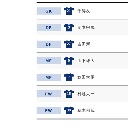
千綿友
GK
21
岡本宗馬
DF
3
吉田新
DF
27
山下雄大
MF
5
鯰田太陽
MF
7
村越太一
FW
15
鵜木郁哉
FW
30