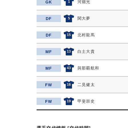
河畑光
GK
1
関大夢
DF
5
北村龍馬
DF
15
白土大貴
MF
13
與那覇航和
MF
43
二見健太
FW
16
甲斐崇史
FW
19