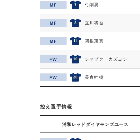
弓削翼
MF
7
立川将吾
MF
8
関根束真
MF
11
シマブク・カズヨシ
FW
10
長倉幹樹
FW
20
控え選手情報
浦和レッドダイヤモンズユース