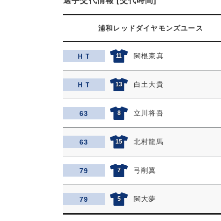
選手交代情報 [交代時間]
浦和レッドダイヤモンズユース
関根束真
ＨＴ
11
白土大貴
ＨＴ
13
立川将吾
63
8
北村龍馬
63
15
弓削翼
79
7
関大夢
79
5