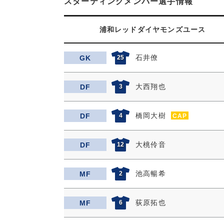
スターティングメンバー選手情報
浦和レッドダイヤモンズユース
石井僚
GK
25
大西翔也
DF
3
橋岡大樹
DF
4
CAP
大桃伶音
DF
12
池高暢希
MF
2
荻原拓也
MF
6