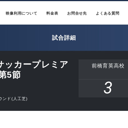
映像利用について
料金表
お問合せ先
よくある質問
試合詳細
18サッカープレミア
前橋育英高校
 第5節
3
ンド(人工芝)