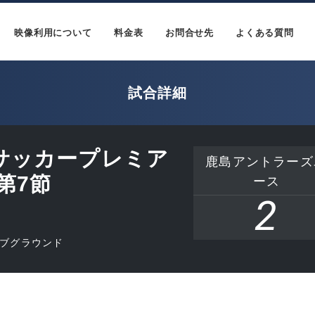
映像利用について
料金表
お問合せ先
よくある質問
試合詳細
18サッカープレミア
鹿島アントラーズ
 第7節
ース
2
サブグラウンド