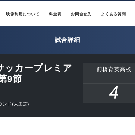
映像利用について
料金表
お問合せ先
よくある質問
試合詳細
18サッカープレミア
前橋育英高校
 第9節
4
ンド(人工芝)