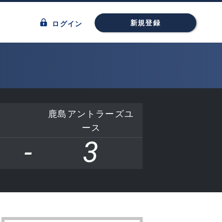
新規登録
ログイン
鹿島アントラーズユ
ース
-
3