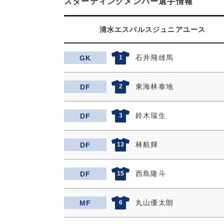
スターティングメンバー選手情報
清水エスパルスジュニアユース
石井飛雄馬
GK
1
東海林泰地
DF
2
鈴木瑞生
DF
3
林航輝
DF
13
西島隆斗
DF
15
丸山優太朗
MF
6