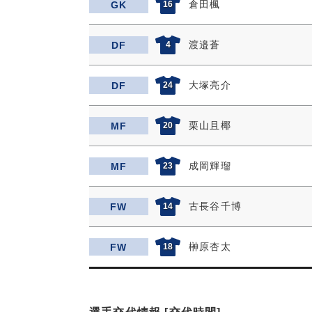
倉田楓
GK
16
渡邉蒼
DF
4
大塚亮介
DF
24
栗山且椰
MF
20
成岡輝瑠
MF
23
古長谷千博
FW
14
榊原杏太
FW
18