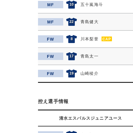
五十嵐海斗
MF
10
青島健大
MF
22
川本梨誉
FW
8
CAP
青島太一
FW
17
山崎稜介
FW
19
控え選手情報
清水エスパルスジュニアユース