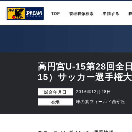
TOP
管理映像検索
申請する
高円宮U-15第28回全
15）サッカー選手権
2016年12月28日
試合年月日
味の素フィールド西が丘
会場