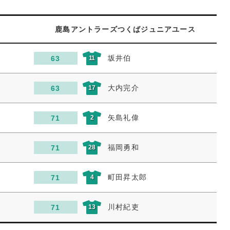
鹿島アントラーズつくばジュニアユース
坂井伯
63
11
大内完介
63
17
矢島礼偉
71
2
福岡勇和
71
28
町田昇太郎
71
4
川村紀吏
71
13