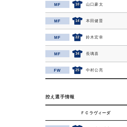
山口豪太
MF
10
本田健晋
MF
14
鈴木宏幸
MF
22
長璃喜
MF
34
中村公亮
FW
25
控え選手情報
ＦＣラヴィーダ