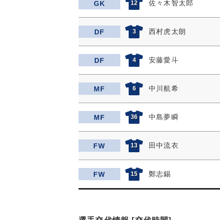
佐々木智太郎
GK
12
西村虎太朗
DF
3
安藤愛斗
DF
4
中川航希
MF
6
中島夢瞬
MF
36
田中流衣
FW
13
鄭志錫
FW
15