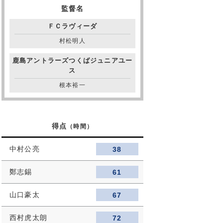
監督名
ＦＣラヴィーダ
村松明人
鹿島アントラーズつくばジュニアユー
ス
根本裕一
得点
（時間）
中村公亮
38
鄭志錫
61
山口豪太
67
西村虎太朗
72