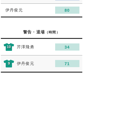
伊丹俊元
80
警告・退場
（時間）
芹澤飛勇
10
34
伊丹俊元
9
71