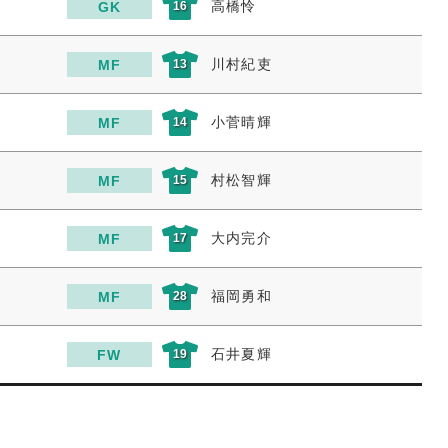
高橋怜
GK
16
川村紀吏
MF
13
小菅晴輝
MF
14
村松智輝
MF
15
大内完介
MF
17
福岡勇和
MF
28
石井夏輝
FW
19