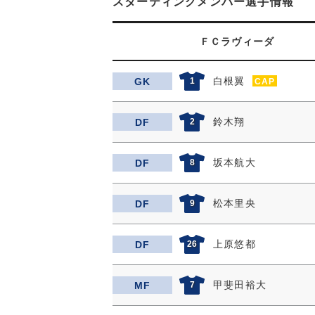
スターティングメンバー選手情報
ＦＣラヴィーダ
白根翼
GK
1
CAP
鈴木翔
DF
2
坂本航大
DF
8
松本里央
DF
9
上原悠都
DF
26
甲斐田裕大
MF
7