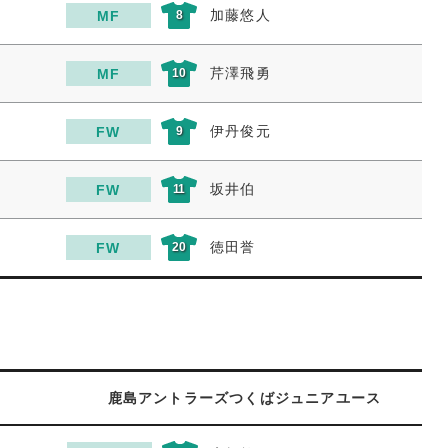
加藤悠人
MF
8
芹澤飛勇
MF
10
伊丹俊元
FW
9
坂井伯
FW
11
徳田誉
FW
20
鹿島アントラーズつくばジュニアユース