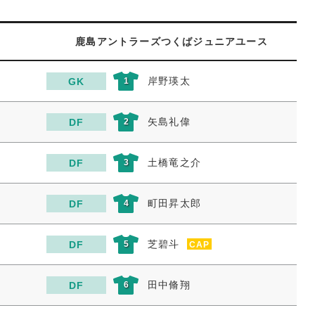
鹿島アントラーズつくばジュニアユース
岸野瑛太
GK
1
矢島礼偉
DF
2
土橋竜之介
DF
3
町田昇太郎
DF
4
芝碧斗
DF
5
CAP
田中脩翔
DF
6