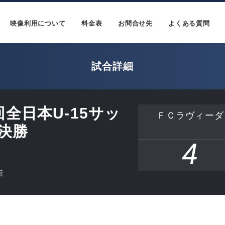
映像利用について
料金表
お問合せ先
よくある質問
試合詳細
3回全日本U-15サッ
ＦＣラヴィーダ
決勝
4
丘