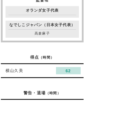
監督名
オランダ女子代表
なでしこジャパン（日本女子代表）
高倉麻子
得点
（時間）
横山久美
62
警告・退場
（時間）