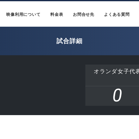
映像利用について
料金表
お問合せ先
よくある質問
試合詳細
オランダ女子代
0