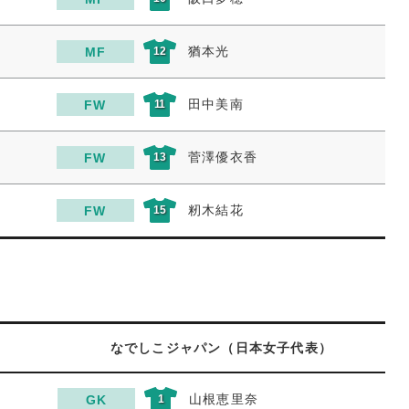
猶本光
MF
12
田中美南
FW
11
菅澤優衣香
FW
13
籾木結花
FW
15
なでしこジャパン（日本女子代表）
山根恵里奈
GK
1