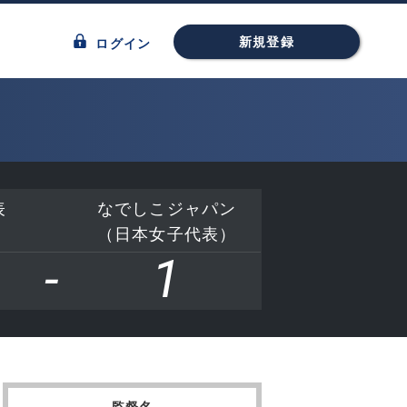
新規登録
ログイン
表
なでしこジャパン
（日本女子代表）
-
1