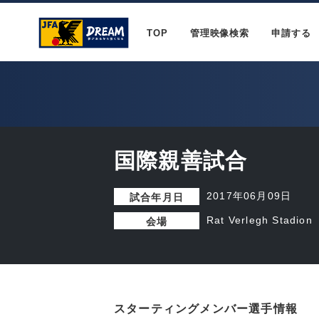
TOP
管理映像検索
申請する
国際親善試合
2017年06月09日
試合年月日
Rat Verlegh Stadion
会場
スターティングメンバー選手情報