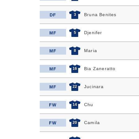
Bruna Benites
DF
3
Djenifer
MF
5
Maria
MF
8
Bia Zaneratto
MF
16
Jucinara
MF
22
Chu
FW
14
Camila
FW
20