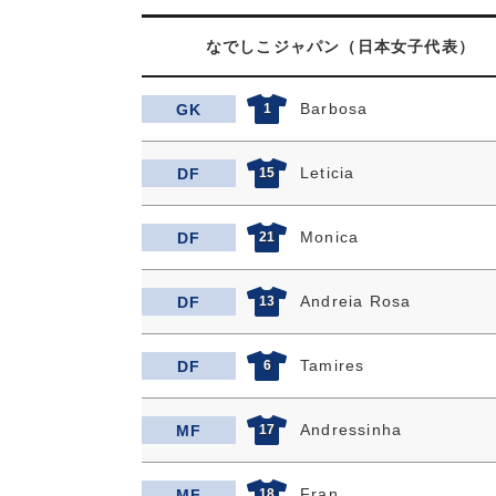
なでしこジャパン（日本女子代表）
Barbosa
GK
1
Leticia
DF
15
Monica
DF
21
Andreia Rosa
DF
13
Tamires
DF
6
Andressinha
MF
17
Fran
MF
18