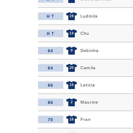
Ludmila
ＨＴ
19
Chu
ＨＴ
14
Debinha
64
9
Camila
64
20
Leticia
66
15
Maurine
66
2
Fran
70
18