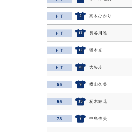
高木ひかり
ＨＴ
2
長谷川唯
ＨＴ
17
猶本光
ＨＴ
12
大矢歩
ＨＴ
20
横山久美
55
9
籾木結花
55
15
中島依美
78
7