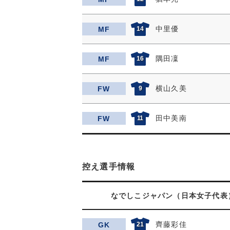
中里優
MF
14
隅田凜
MF
16
横山久美
FW
9
田中美南
FW
11
控え選手情報
なでしこジャパン（日本女子代表
齊藤彩佳
GK
21