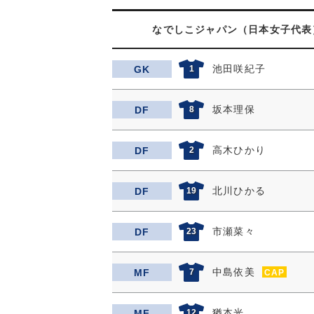
なでしこジャパン（日本女子代表
池田咲紀子
GK
1
坂本理保
DF
8
高木ひかり
DF
2
北川ひかる
DF
19
市瀬菜々
DF
23
中島依美
MF
7
CAP
猶本光
MF
12