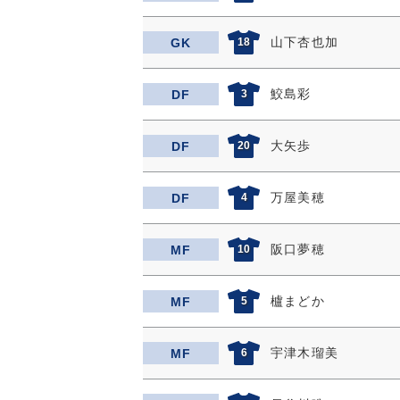
山下杏也加
GK
18
鮫島彩
DF
3
大矢歩
DF
20
万屋美穂
DF
4
阪口夢穂
MF
10
櫨まどか
MF
5
宇津木瑠美
MF
6