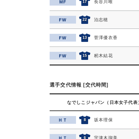
長谷川唯
MF
17
泊志穂
FW
22
菅澤優衣香
FW
13
籾木結花
FW
15
選手交代情報 [交代時間]
なでしこジャパン（日本女子代表
坂本理保
ＨＴ
8
宇津木瑠美
ＨＴ
6