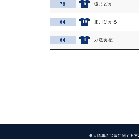
櫨まどか
78
5
北川ひかる
84
19
万屋美穂
84
4
個人情報の保護に関する方