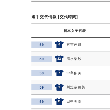
選手交代情報 [交代時間]
日本女子代表
有吉佐織
59
6
清水梨紗
59
22
中島依美
59
7
川澄奈穂美
59
9
田中美南
59
11