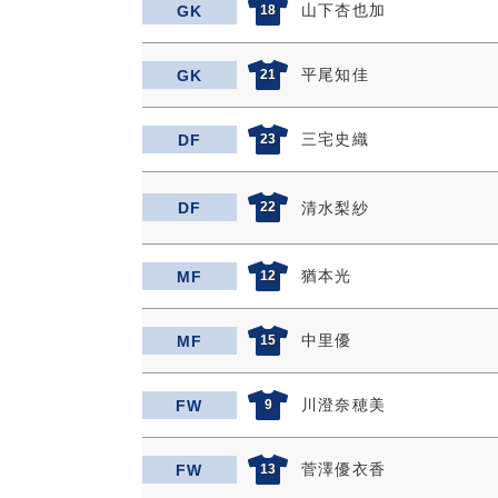
山下杏也加
GK
18
平尾知佳
GK
21
三宅史織
DF
23
DF
22
清水梨紗
猶本光
MF
12
中里優
MF
15
川澄奈穂美
FW
9
菅澤優衣香
FW
13