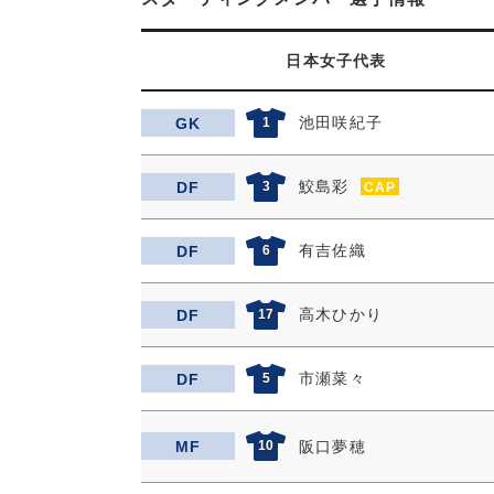
日本女子代表
池田咲紀子
GK
1
鮫島彩
DF
3
CAP
有吉佐織
DF
6
高木ひかり
DF
17
市瀬菜々
DF
5
MF
10
阪口夢穂