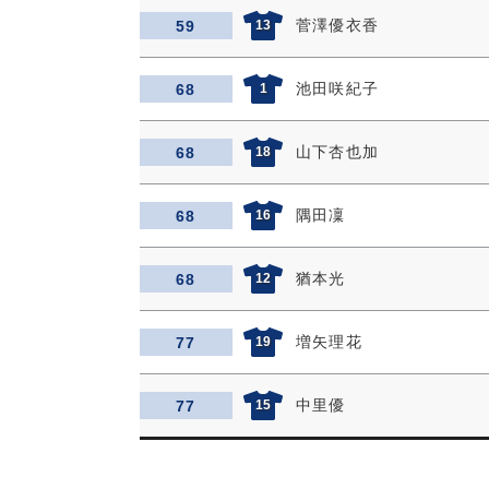
菅澤優衣香
59
13
池田咲紀子
68
1
山下杏也加
68
18
隅田凜
68
16
猶本光
68
12
増矢理花
77
19
中里優
77
15