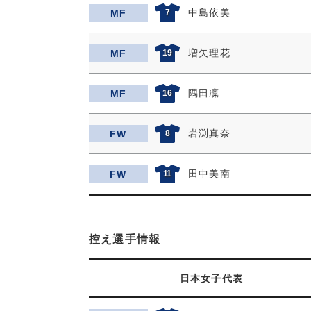
中島依美
MF
7
増矢理花
MF
19
隅田凜
MF
16
岩渕真奈
FW
8
田中美南
FW
11
控え選手情報
日本女子代表