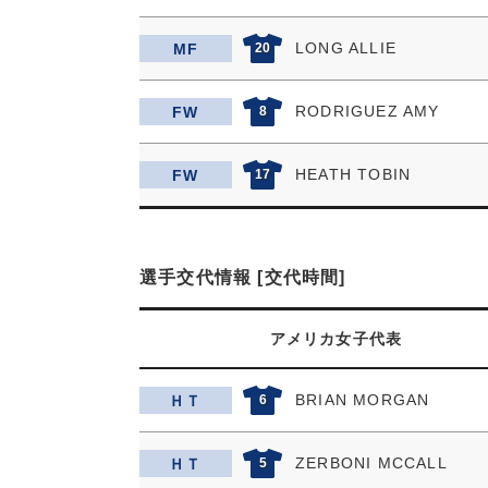
LONG ALLIE
MF
20
RODRIGUEZ AMY
FW
8
HEATH TOBIN
FW
17
選手交代情報 [交代時間]
アメリカ女子代表
BRIAN MORGAN
ＨＴ
6
ZERBONI MCCALL
ＨＴ
5