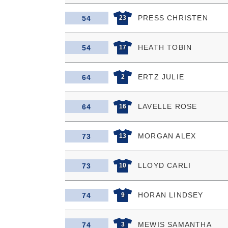
PRESS CHRISTEN
54
23
HEATH TOBIN
54
17
ERTZ JULIE
64
2
LAVELLE ROSE
64
16
MORGAN ALEX
73
13
LLOYD CARLI
73
10
HORAN LINDSEY
74
9
MEWIS SAMANTHA
74
3