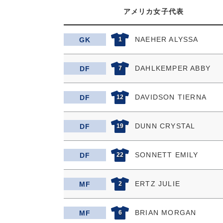
アメリカ女子代表
NAEHER ALYSSA
GK
1
DAHLKEMPER ABBY
DF
7
DAVIDSON TIERNA
DF
12
DUNN CRYSTAL
DF
19
SONNETT EMILY
DF
22
ERTZ JULIE
MF
2
BRIAN MORGAN
MF
6