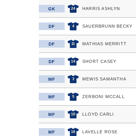
HARRIS ASHLYN
GK
24
SAUERBRUNN BECKY
DF
4
MATHIAS MERRITT
DF
11
SHORT CASEY
DF
14
MEWIS SAMANTHA
MF
3
ZERBONI MCCALL
MF
5
LLOYD CARLI
MF
10
LAVELLE ROSE
MF
16