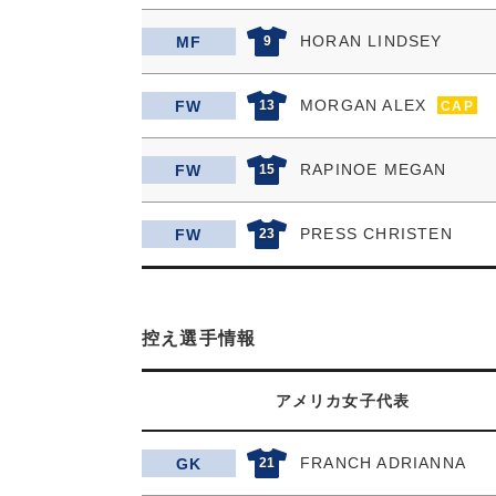
HORAN LINDSEY
MF
9
MORGAN ALEX
FW
13
CAP
RAPINOE MEGAN
FW
15
PRESS CHRISTEN
FW
23
控え選手情報
アメリカ女子代表
FRANCH ADRIANNA
GK
21