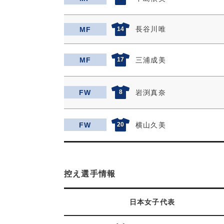
長谷川唯
MF
14
MF
17
三浦成美
FW
8
岩渕真奈
FW
20
横山久美
控え選手情報
日本女子代表