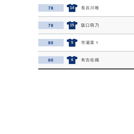
長谷川唯
78
14
阪口萌乃
78
15
市瀬菜々
80
5
有吉佐織
80
6