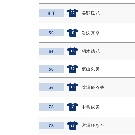
ＨＴ
27
長野風花
56
8
岩渕真奈
籾木結花
56
16
横山久美
56
20
56
13
菅澤優衣香
78
7
中島依美
宮澤ひなた
78
28