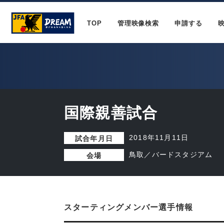
TOP
管理映像検索
申請する
国際親善試合
2018年11月11日
試合年月日
鳥取／バードスタジアム
会場
スターティングメンバー選手情報