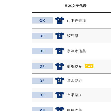
日本女子代表
GK
18
山下杏也加
鮫島彩
DF
3
DF
2
宇津木瑠美
熊谷紗希
DF
4
CAP
清水梨紗
DF
22
市瀬菜々
DF
5
MF
7
中島依美