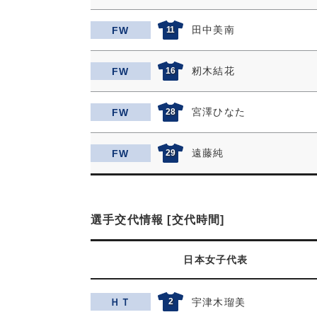
田中美南
FW
11
籾木結花
FW
16
宮澤ひなた
FW
28
遠藤純
FW
29
選手交代情報 [交代時間]
日本女子代表
ＨＴ
2
宇津木瑠美