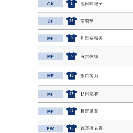
池田咲紀子
GK
1
南萌華
DF
26
川澄奈穂美
MF
9
MF
6
有吉佐織
MF
15
阪口萌乃
杉田妃和
MF
25
長野風花
MF
27
菅澤優衣香
FW
13