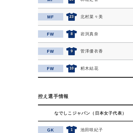
北村菜々美
MF
23
岩渕真奈
FW
8
菅澤優衣香
FW
9
籾木結花
FW
10
控え選手情報
なでしこジャパン（日本女子代表）
池田咲紀子
GK
1