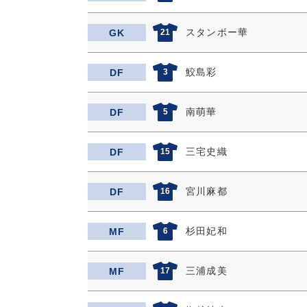
スタンボー華
GK
21
鮫島彩
DF
3
南萌華
DF
5
三宅史織
DF
15
宮川麻都
DF
16
杉田妃和
MF
6
三浦成美
MF
17