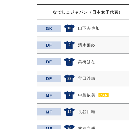
なでしこジャパン（日本女子代表）
山下杏也加
GK
18
清水梨紗
DF
2
高橋はな
DF
4
宝田沙織
DF
22
中島依美
MF
7
CAP
長谷川唯
MF
14
林穂之香
MF
20