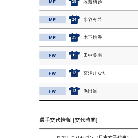
塩越柚歩
MF
19
水谷有希
MF
24
木下桃香
MF
25
田中美南
FW
11
宮澤ひなた
FW
12
浜田遥
FW
13
選手交代情報 [交代時間]
なでしこジャパン（日本女子代表）