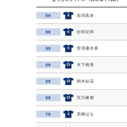
岩渕真奈
59
8
杉田妃和
59
6
菅澤優衣香
59
9
木下桃香
59
25
籾木結花
59
10
宮川麻都
59
16
高橋はな
70
4