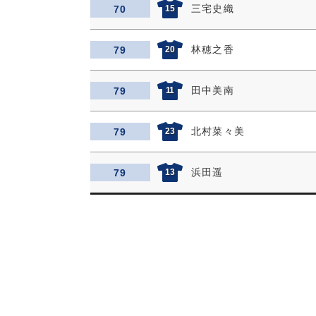
三宅史織
70
15
林穂之香
79
20
田中美南
79
11
北村菜々美
79
23
浜田遥
79
13