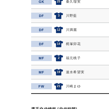
秦久瑠実
GK
25
川野藍
DF
3
川満麗
DF
12
梶塚卯花
DF
14
福元桃子
MF
2
速水希望実
MF
19
川崎まゆ
FW
21