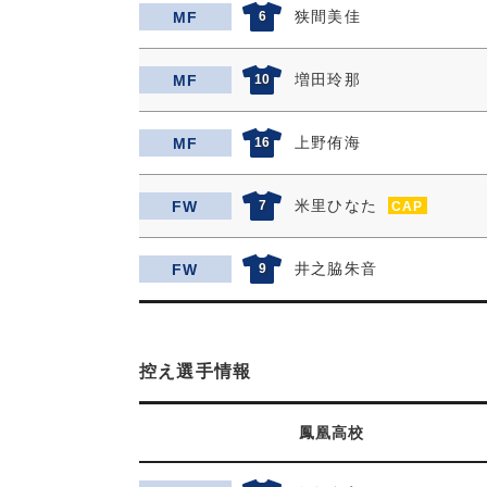
狭間美佳
MF
6
増田玲那
MF
10
上野侑海
MF
16
米里ひなた
FW
7
CAP
井之脇朱音
FW
9
控え選手情報
鳳凰高校