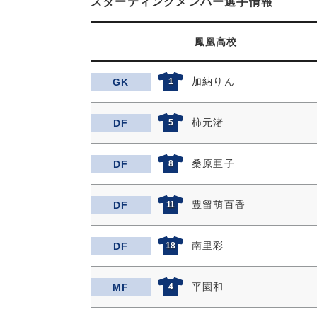
スターティングメンバー選手情報
鳳凰高校
加納りん
GK
1
柿元渚
DF
5
桑原亜子
DF
8
豊留萌百香
DF
11
南里彩
DF
18
平園和
MF
4