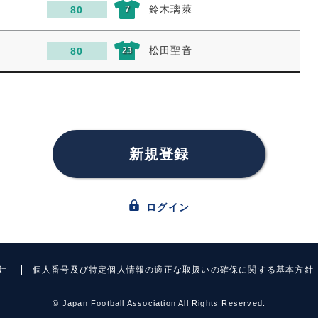
鈴木璃萊
80
7
松田聖音
80
23
新規登録
ログイン
針
個人番号及び特定個人情報の適正な取扱いの確保に関する基本方針
©
Japan Football Association All Rights Reserved.