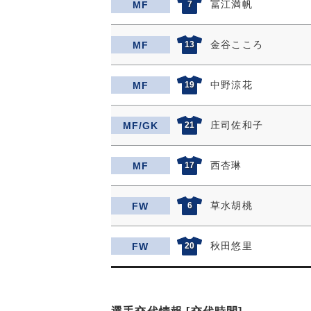
冨江満帆
MF
7
金谷こころ
MF
13
中野涼花
MF
19
庄司佐和子
MF/GK
21
西杏琳
MF
17
草水胡桃
FW
6
秋田悠里
FW
20