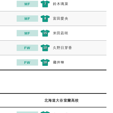
鈴木璃萊
MF
7
富田愛央
MF
8
米田凪咲
MF
15
久野日芽香
FW
10
𦹀井琳
FW
18
北海道大谷室蘭高校