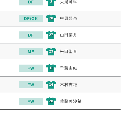
大湯可琳
DF
2
中原碧泉
DF/GK
20
山田菜月
DF
27
松田聖音
MF
23
千葉由結
FW
11
木村吉穂
FW
14
佐藤美沙希
FW
28