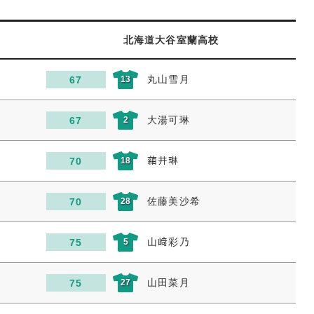
北海道大谷室蘭高校
丸山雪月
67
13
大湯可琳
67
2
𦹀井琳
70
18
佐藤美沙希
70
28
山﨑彩乃
75
5
山田菜月
75
27