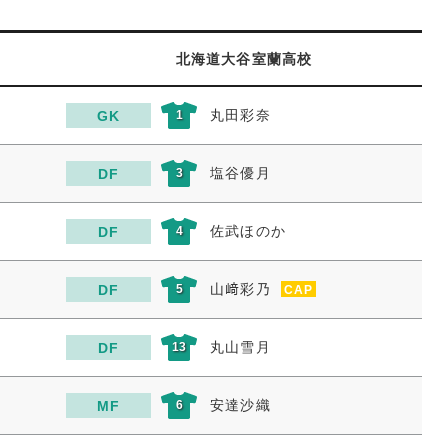
北海道大谷室蘭高校
丸田彩奈
GK
1
塩谷優月
DF
3
佐武ほのか
DF
4
山﨑彩乃
DF
5
CAP
丸山雪月
DF
13
安達沙織
MF
6