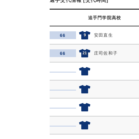
選手交代情報 [交代時間]
追手門学院高校
安田直生
66
9
庄司佐和子
66
21