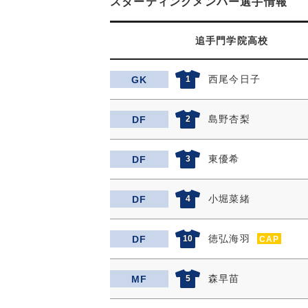
スターティングメンバー選手情報
追手門学院高校
西尾今日子
GK
1
島野杏梨
DF
2
東優希
DF
3
小堀菜緒
DF
4
徳弘海羽
DF
10
CAP
森早苗
MF
5