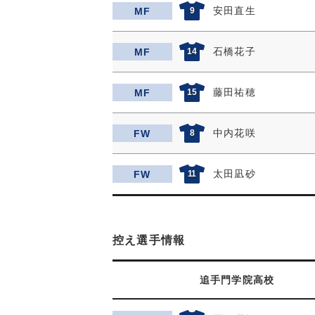
安田直生
MF
9
石橋花子
MF
14
藤田祐穂
MF
15
中内花咲
FW
8
太田凪砂
FW
11
控え選手情報
追手門学院高校