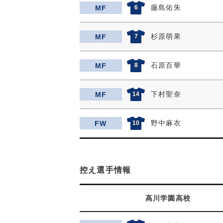
藤島佑朱
MF
6
杉原萌果
MF
7
石原百華
MF
8
下村聖奈
MF
14
野中麻衣
FW
10
控え選手情報
高川学園高校