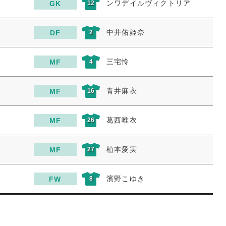
ンワデイルヴィクトリア
GK
12
中井佑姫奈
DF
2
三宅怜
MF
4
青井麻衣
MF
16
葛西唯衣
MF
26
植本愛実
MF
27
濱野こゆき
FW
8