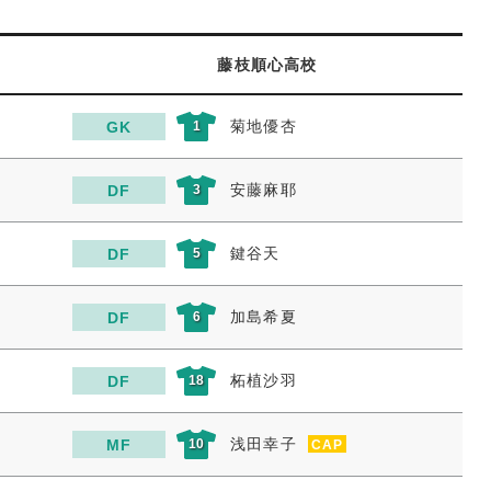
藤枝順心高校
菊地優杏
GK
1
安藤麻耶
DF
3
鍵谷天
DF
5
加島希夏
DF
6
柘植沙羽
DF
18
浅田幸子
MF
10
CAP