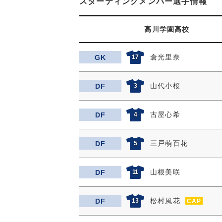
スターティングメンバー選手情報
高川学園高校
倉光里奈
GK
17
山代小桜
DF
3
古屋心希
DF
4
三戸萌百花
DF
5
山根美咲
DF
11
松村風花
DF
13
CAP