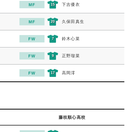
下吉優衣
MF
15
久保田真生
MF
20
鈴木心菜
FW
7
正野瑠菜
FW
9
高岡澪
FW
17
藤枝順心高校