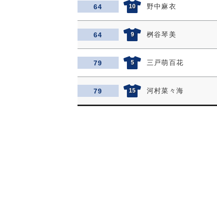
野中麻衣
64
10
桝谷琴美
64
9
三戸萌百花
79
5
河村菜々海
79
15