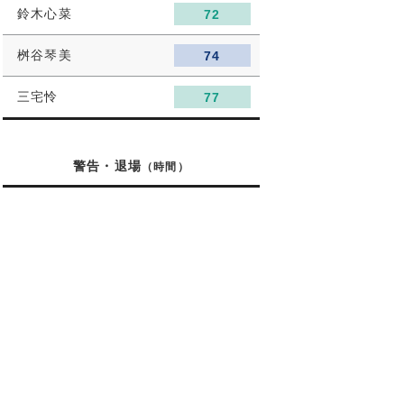
鈴木心菜
72
桝谷琴美
74
三宅怜
77
警告・退場
（時間）