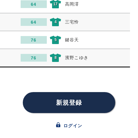
高岡澪
64
17
三宅怜
64
4
鍵谷天
76
5
濱野こゆき
76
8
新規登録
ログイン