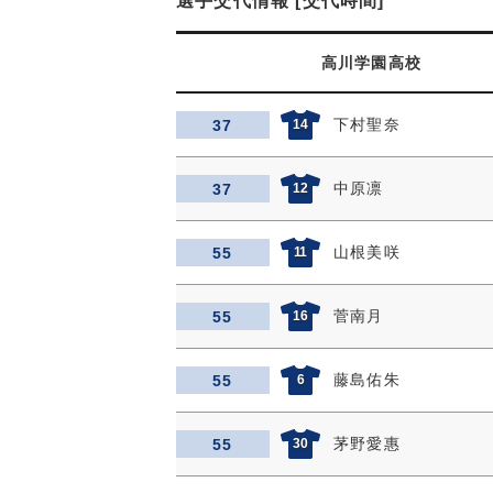
選手交代情報 [交代時間]
高川学園高校
下村聖奈
37
14
中原凛
37
12
山根美咲
55
11
菅南月
55
16
藤島佑朱
55
6
茅野愛惠
55
30