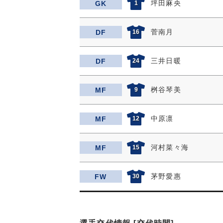
坪田麻央
GK
1
菅南月
DF
16
三井日暖
DF
24
桝谷琴美
MF
9
中原凛
MF
12
河村菜々海
MF
15
茅野愛惠
FW
30