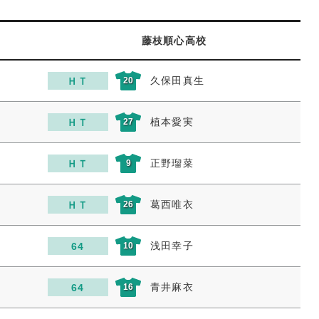
藤枝順心高校
久保田真生
ＨＴ
20
植本愛実
ＨＴ
27
正野瑠菜
ＨＴ
9
葛西唯衣
ＨＴ
26
浅田幸子
64
10
青井麻衣
64
16