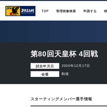
TOP
管理映像検索
申請する
第80回天皇杯 4回戦
2000年12月17日
試合年月日
駒場
会場
スターティングメンバー選手情報