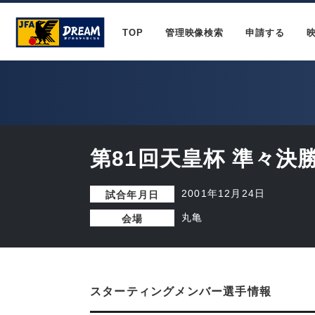
TOP
管理映像検索
申請する
第81回天皇杯 準々決
2001年12月24日
試合年月日
丸亀
会場
スターティングメンバー選手情報