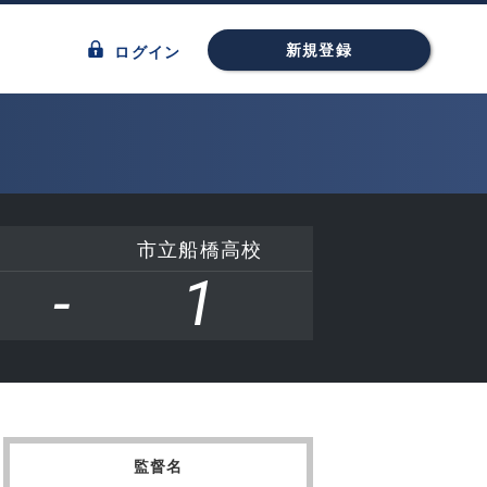
新規登録
ログイン
市立船橋高校
-
1
監督名