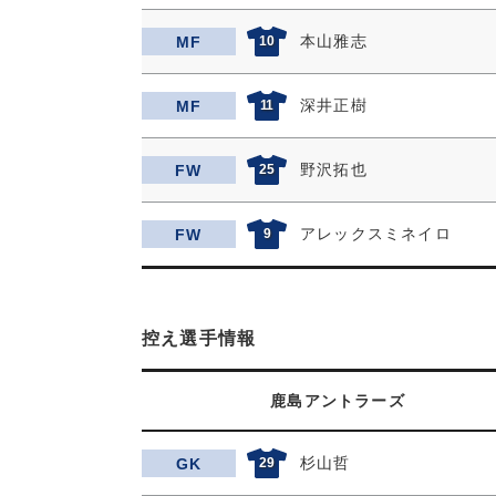
本山雅志
MF
10
深井正樹
MF
11
野沢拓也
FW
25
アレックスミネイロ
FW
9
控え選手情報
鹿島アントラーズ
杉山哲
GK
29