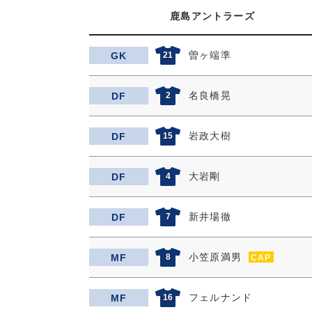
鹿島アントラーズ
曽ヶ端準
GK
21
名良橋晃
DF
2
岩政大樹
DF
15
大岩剛
DF
4
新井場徹
DF
7
小笠原満男
MF
8
CAP
フェルナンド
MF
16