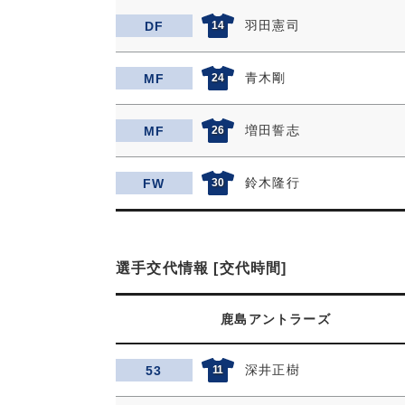
羽田憲司
DF
14
青木剛
MF
24
増田誓志
MF
26
鈴木隆行
FW
30
選手交代情報 [交代時間]
鹿島アントラーズ
深井正樹
53
11