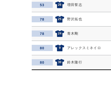
増田誓志
53
26
野沢拓也
78
25
青木剛
78
24
アレックスミネイロ
80
9
鈴木隆行
80
30