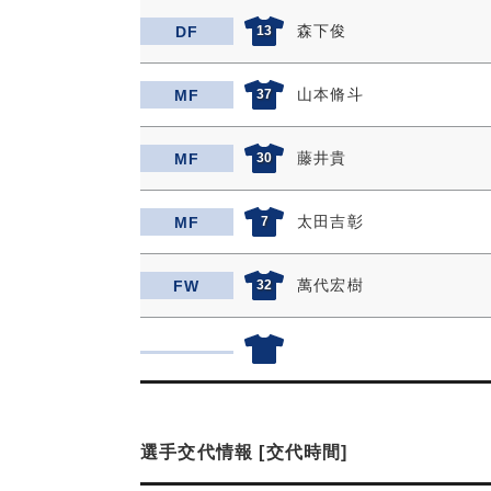
森下俊
DF
13
山本脩斗
MF
37
藤井貴
MF
30
太田吉彰
MF
7
萬代宏樹
FW
32
選手交代情報 [交代時間]