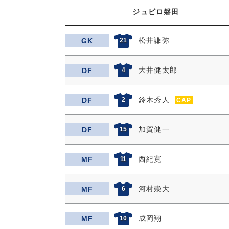
ジュビロ磐田
松井謙弥
GK
21
大井健太郎
DF
4
鈴木秀人
DF
2
CAP
加賀健一
DF
15
西紀寛
MF
11
河村崇大
MF
6
成岡翔
MF
10