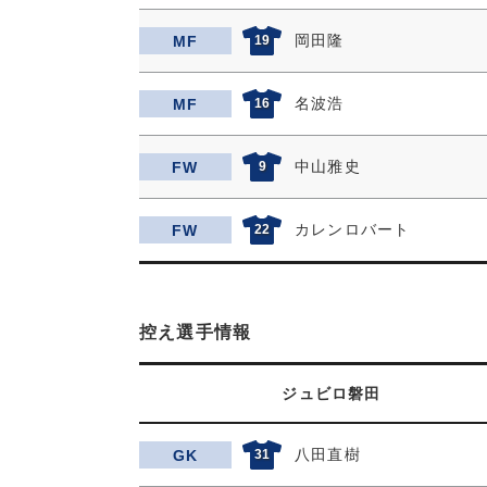
岡田隆
MF
19
名波浩
MF
16
中山雅史
FW
9
カレンロバート
FW
22
控え選手情報
ジュビロ磐田
八田直樹
GK
31