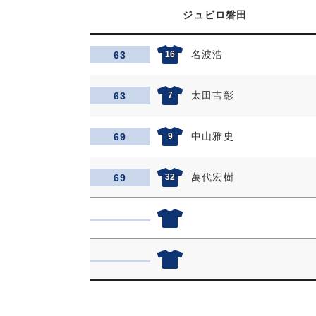
ジュビロ磐田
名波浩
63
16
太田吉彰
63
7
中山雅史
69
9
萬代宏樹
69
32