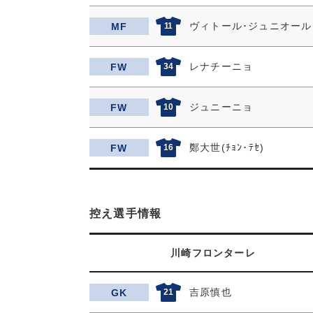
ヴィトール･ジュニオール
MF
11
レナチーニョ
FW
34
ジュニーニョ
FW
10
鄭大世(ﾁｮﾝ･ﾃｾ)
FW
16
控え選手情報
川崎フロンターレ
吉原慎也
GK
21