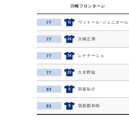
川崎フロンターレ
ヴィトール･ジュニオール
77
11
大橋正博
77
24
レナチーニョ
77
34
久木野聡
77
23
田坂祐介
83
6
我那覇和樹
83
9