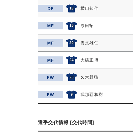
横山知伸
DF
18
原田拓
MF
15
養父雄仁
MF
20
大橋正博
MF
24
久木野聡
FW
23
我那覇和樹
FW
9
選手交代情報 [交代時間]