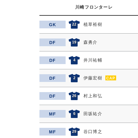
川崎フロンターレ
植草裕樹
GK
22
森勇介
DF
19
井川祐輔
DF
4
伊藤宏樹
DF
2
CAP
村上和弘
DF
26
田坂祐介
MF
6
谷口博之
MF
29