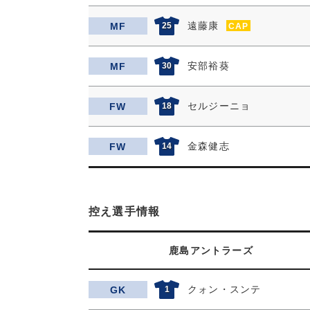
遠藤康
MF
25
CAP
安部裕葵
MF
30
セルジーニョ
FW
18
金森健志
FW
14
控え選手情報
鹿島アントラーズ
クォン・スンテ
GK
1