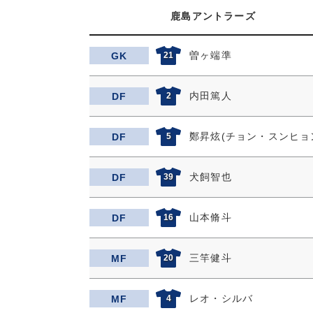
鹿島アントラーズ
曽ヶ端準
GK
21
内田篤人
DF
2
鄭昇炫(チョン・スンヒョ
DF
5
犬飼智也
DF
39
山本脩斗
DF
16
三竿健斗
MF
20
レオ・シルバ
MF
4