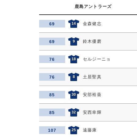
鹿島アントラーズ
金森健志
69
14
鈴木優磨
69
9
セルジーニョ
76
18
土居聖真
76
8
安部裕葵
85
30
安西幸輝
85
32
遠藤康
107
25