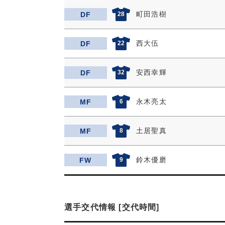
町田浩樹
DF
28
西大伍
DF
22
安西幸輝
DF
32
永木亮太
MF
6
土居聖真
MF
8
鈴木優磨
FW
9
選手交代情報 [交代時間]