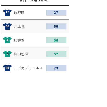
警告・退場
（時間）
藤谷匠
17
27
川上竜
40
55
細井響
4
56
神田悠成
3
57
ンドカチャールス
45
73