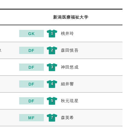
新潟医療福祉大学
桃井玲
GK
1
ス
森田慎吾
DF
2
神田悠成
DF
3
細井響
DF
4
秋元琉星
DF
5
森英希
MF
7