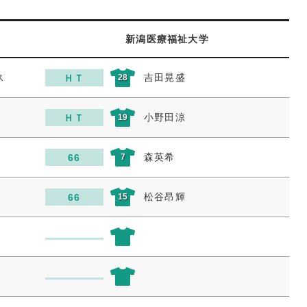
新潟医療福祉大学
ス
吉田晃盛
ＨＴ
28
小野田涼
ＨＴ
19
森英希
66
7
松谷昂輝
66
15