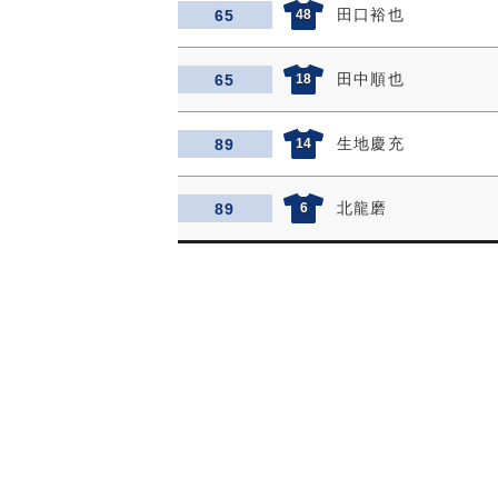
田口裕也
65
48
田中順也
65
18
生地慶充
89
14
北龍磨
89
6