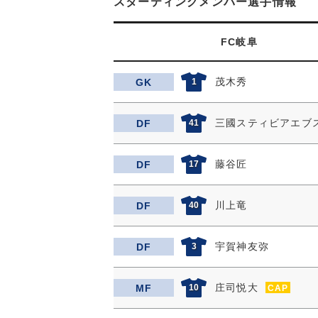
スターティングメンバー選手情報
FC岐阜
茂木秀
GK
1
三國スティビアエブ
DF
41
藤谷匠
DF
17
川上竜
DF
40
宇賀神友弥
DF
3
庄司悦大
MF
10
CAP