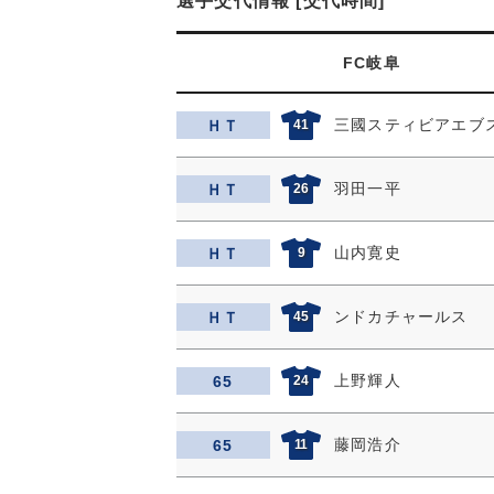
選手交代情報 [交代時間]
FC岐阜
三國スティビアエブ
ＨＴ
41
羽田一平
ＨＴ
26
山内寛史
ＨＴ
9
ンドカチャールス
ＨＴ
45
上野輝人
65
24
藤岡浩介
65
11