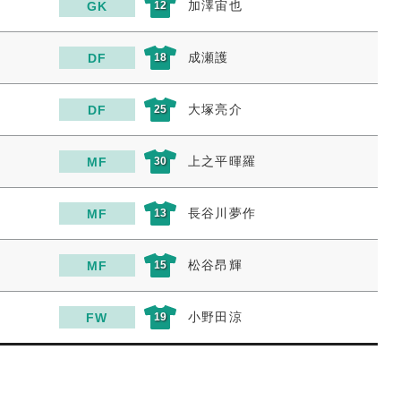
加澤宙也
GK
12
成瀬護
DF
18
大塚亮介
DF
25
上之平暉羅
MF
30
長谷川夢作
MF
13
松谷昂輝
MF
15
小野田涼
FW
19