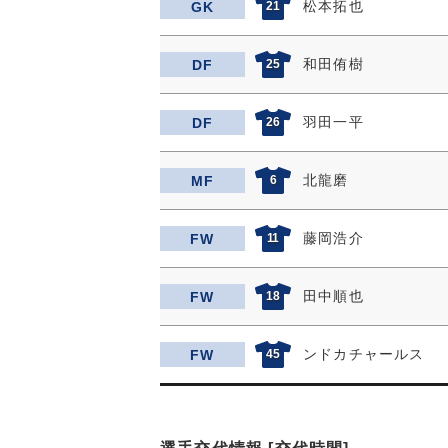
松本拓也
GK
21
和田侑樹
DF
25
羽田一平
DF
26
北龍磨
MF
6
藤岡浩介
FW
11
田中順也
FW
18
ンドカチャールス
FW
45