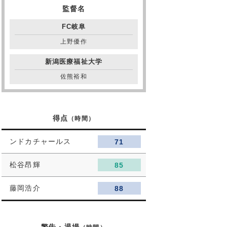
監督名
FC岐阜
上野優作
新潟医療福祉大学
佐熊裕和
得点
（時間）
ンドカチャールス
71
松谷昂輝
85
藤岡浩介
88