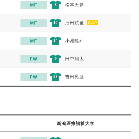
松本天夢
MF
8
沼田航征
MF
10
CAP
小池陸斗
MF
14
田中翔太
FW
9
吉田晃盛
FW
28
新潟医療福祉大学