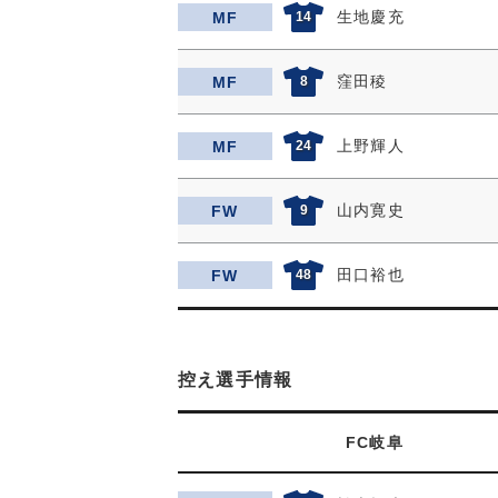
生地慶充
MF
14
窪田稜
MF
8
上野輝人
MF
24
山内寛史
FW
9
田口裕也
FW
48
控え選手情報
FC岐阜