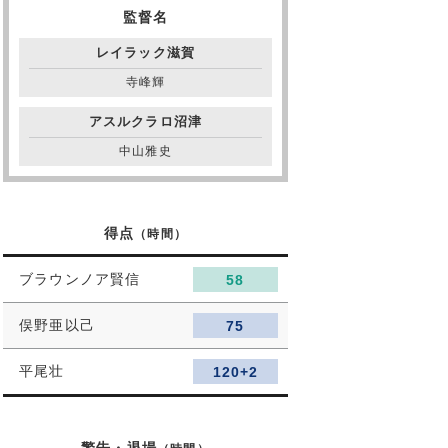
監督名
レイラック滋賀
寺峰輝
アスルクラロ沼津
中山雅史
得点
（時間）
ブラウンノア賢信
58
俣野亜以己
75
平尾壮
120+2