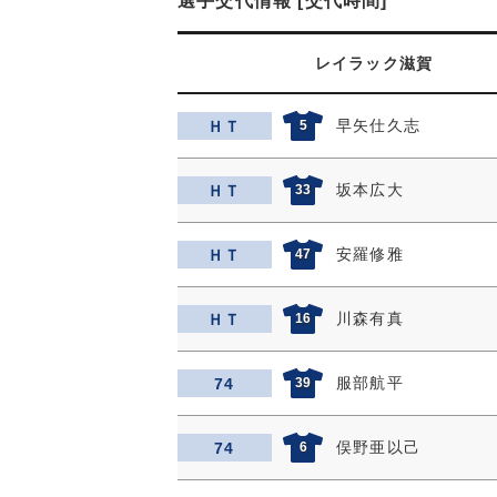
選手交代情報 [交代時間]
レイラック滋賀
早矢仕久志
ＨＴ
5
坂本広大
ＨＴ
33
安羅修雅
ＨＴ
47
川森有真
ＨＴ
16
服部航平
74
39
俣野亜以己
74
6