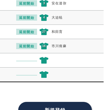
安在達弥
延前開始
3
大迫暁
延前開始
4
和田育
延前開始
27
市川侑麻
延前開始
16