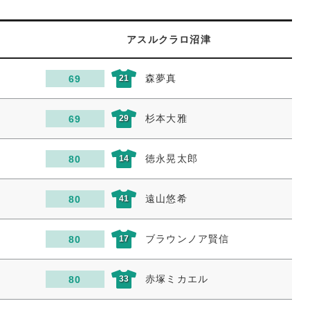
アスルクラロ沼津
森夢真
69
21
杉本大雅
69
29
徳永晃太郎
80
14
遠山悠希
80
41
ブラウンノア賢信
80
17
赤塚ミカエル
80
33