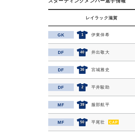
スターティングメンバー選手情報
レイラック滋賀
伊東倖希
GK
1
井出敬大
DF
40
宮城雅史
DF
36
平井駿助
DF
2
服部航平
MF
39
平尾壮
MF
50
CAP