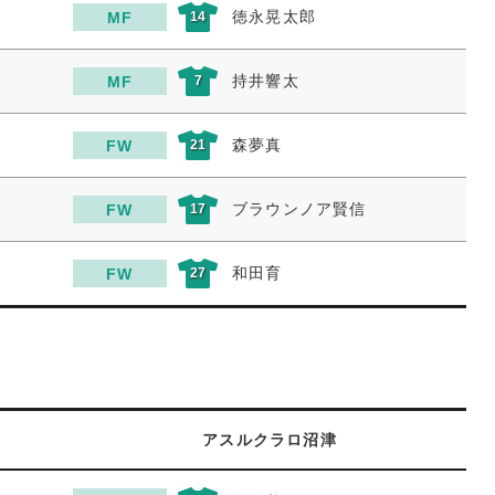
徳永晃太郎
MF
14
持井響太
MF
7
森夢真
FW
21
ブラウンノア賢信
FW
17
和田育
FW
27
アスルクラロ沼津