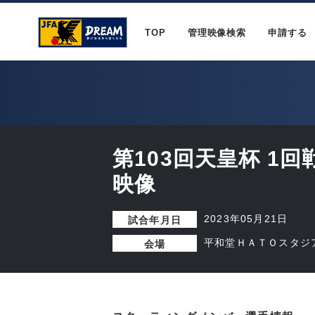
TOP
管理映像検索
申請する
第103回天皇杯 1
映像
2023年05月21日
試合年月日
平和堂ＨＡＴＯスタジ
会場