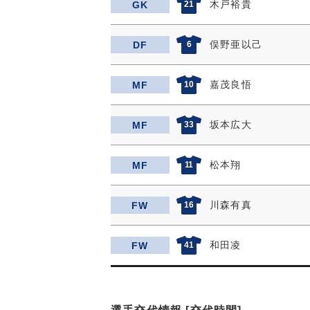
木戸裕貴
GK
21
俣野亜以己
DF
6
嘉茂良悟
MF
10
坂本広大
MF
33
松本翔
MF
11
川森有真
FW
16
和田凌
FW
41