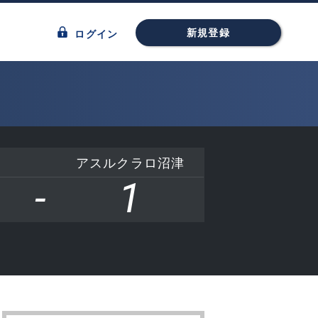
新規登録
ログイン
アスルクラロ沼津
-
1