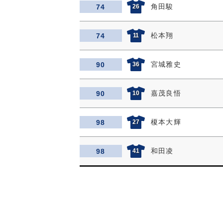
角田駿
74
26
松本翔
74
11
宮城雅史
90
36
嘉茂良悟
90
10
榎本大輝
98
27
和田凌
98
41