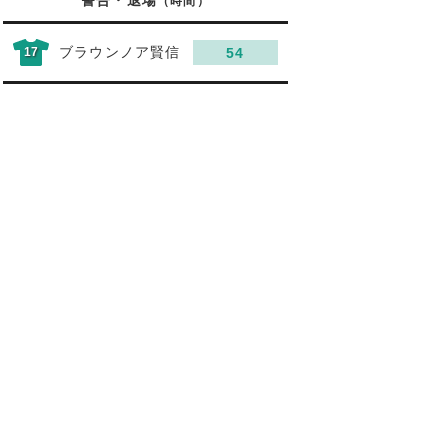
警告・退場
（時間）
ブラウンノア賢信
17
54