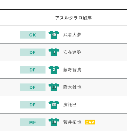
アスルクラロ沼津
武者大夢
GK
45
安在達弥
DF
3
藤嵜智貴
DF
2
附木雄也
DF
13
濱託巳
DF
88
菅井拓也
MF
18
CAP