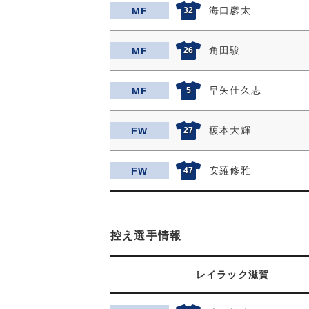
海口彦太
MF
32
角田駿
MF
26
早矢仕久志
MF
5
榎本大輝
FW
27
安羅修雅
FW
47
控え選手情報
レイラック滋賀