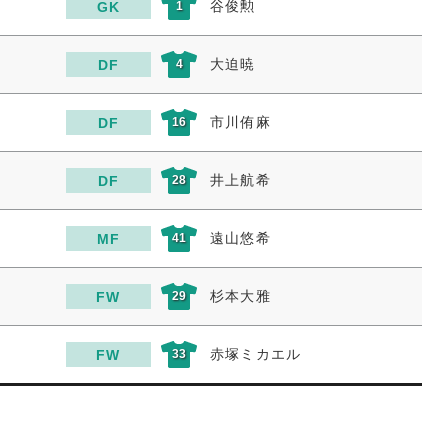
谷俊勲
GK
1
大迫暁
DF
4
市川侑麻
DF
16
井上航希
DF
28
遠山悠希
MF
41
杉本大雅
FW
29
赤塚ミカエル
FW
33