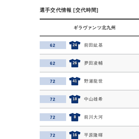
選手交代情報 [交代時間]
ギラヴァンツ北九州
前田紘基
62
24
夛田凌輔
62
26
野瀬龍世
72
41
中山雄希
72
18
前川大河
72
8
平原隆暉
72
16