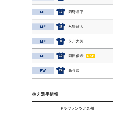
岡野凜平
MF
17
永野雄大
MF
11
前川大河
MF
8
岡田優希
MF
10
CAP
高昇辰
FW
29
控え選手情報
ギラヴァンツ北九州