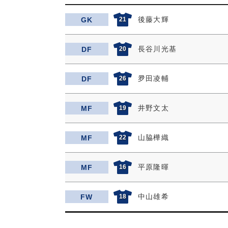
後藤大輝
GK
21
長谷川光基
DF
20
夛田凌輔
DF
26
井野文太
MF
19
山脇樺織
MF
22
平原隆暉
MF
16
中山雄希
FW
18