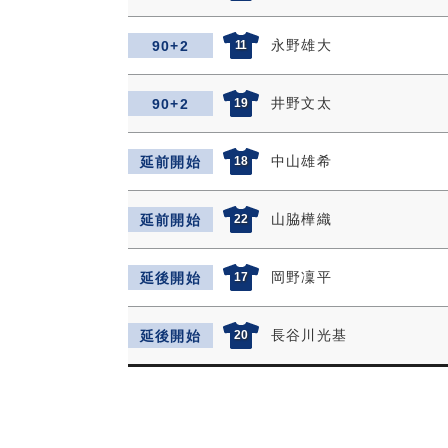
永野雄大
90+2
11
井野文太
90+2
19
中山雄希
延前開始
18
山脇樺織
延前開始
22
岡野凜平
延後開始
17
長谷川光基
延後開始
20