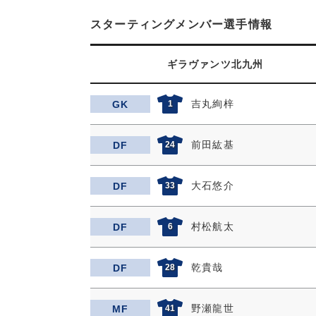
スターティングメンバー選手情報
ギラヴァンツ北九州
吉丸絢梓
GK
1
前田紘基
DF
24
大石悠介
DF
33
村松航太
DF
6
乾貴哉
DF
28
野瀬龍世
MF
41