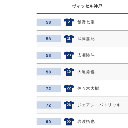
ヴィッセル神戸
飯野七聖
58
2
武藤嘉紀
58
11
広瀬陸斗
58
23
大迫勇也
58
10
佐々木大樹
72
22
ジェアン・パトリッキ
72
26
岩波拓也
90
55