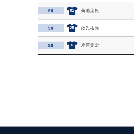
菊池流帆
90
81
鍬先祐弥
90
25
扇原貴宏
90
6