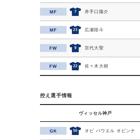
井手口陽介
MF
7
広瀬陸斗
MF
23
宮代大聖
FW
9
佐々木大樹
FW
22
控え選手情報
ヴィッセル神戸
オビ パウエル オビンナ
GK
50