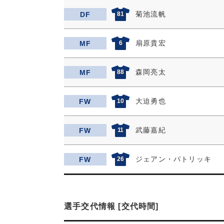
菊池流帆
DF
81
扇原貴宏
MF
6
森岡亮太
MF
88
大迫勇也
FW
10
武藤嘉紀
FW
11
ジェアン・パトリッキ
FW
26
選手交代情報 [交代時間]