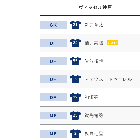
ヴィッセル神戸
新井章太
GK
21
酒井高徳
DF
24
CAP
岩波拓也
DF
55
マテウス・トゥーレル
DF
3
初瀬亮
DF
19
鍬先祐弥
MF
25
飯野七聖
MF
2