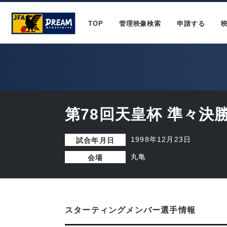
TOP
管理映像検索
申請する
第78回天皇杯 準々決
1998年12月23日
試合年月日
丸亀
会場
スターティングメンバー選手情報