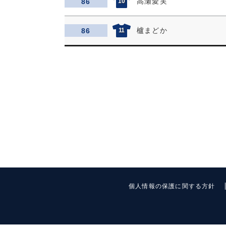
高瀬愛実
86
10
櫨まどか
86
11
個人情報の保護に関する方針