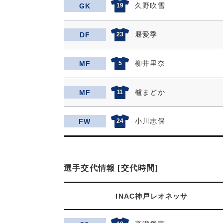
久野吹雪
GK
19
堰愛季
DF
23
柳井里奈
MF
5
櫨まどか
MF
11
小川志保
FW
24
選手交代情報 [交代時間]
INAC神戸レオネッサ