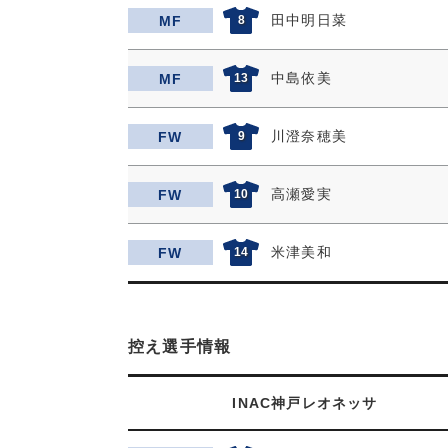
田中明日菜
MF
8
中島依美
MF
13
川澄奈穂美
FW
9
高瀬愛実
FW
10
米津美和
FW
14
控え選手情報
INAC神戸レオネッサ