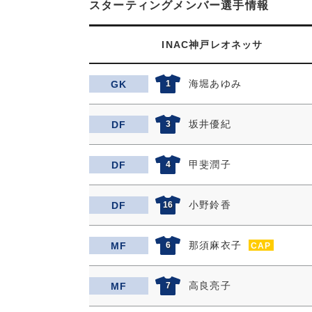
スターティングメンバー選手情報
INAC神戸レオネッサ
海堀あゆみ
GK
1
坂井優紀
DF
3
甲斐潤子
DF
4
小野鈴香
DF
16
那須麻衣子
MF
6
CAP
高良亮子
MF
7