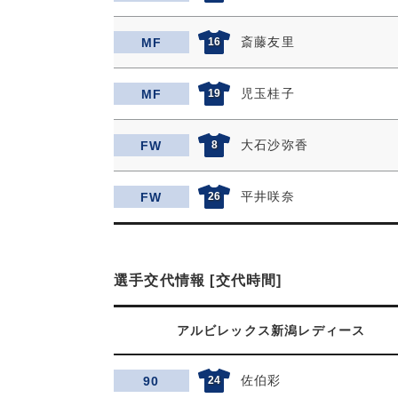
斎藤友里
MF
16
児玉桂子
MF
19
大石沙弥香
FW
8
平井咲奈
FW
26
選手交代情報 [交代時間]
アルビレックス新潟レディース
佐伯彩
90
24