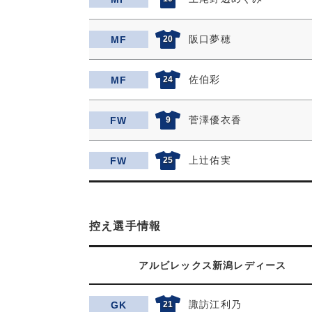
阪口夢穂
MF
20
佐伯彩
MF
24
菅澤優衣香
FW
9
上辻佑実
FW
25
控え選手情報
アルビレックス新潟レディース
諏訪江利乃
GK
21