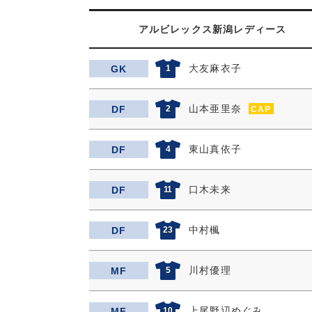
アルビレックス新潟レディース
大友麻衣子
GK
1
山本亜里奈
DF
2
CAP
東山真依子
DF
4
口木未来
DF
11
中村楓
DF
23
川村優理
MF
5
上尾野辺めぐみ
MF
10