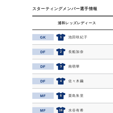
スターティングメンバー選手情報
浦和レッズレディース
池田咲紀子
GK
1
長船加奈
DF
2
南萌華
DF
3
佐々木繭
DF
4
栗島朱里
MF
6
水谷有希
MF
16