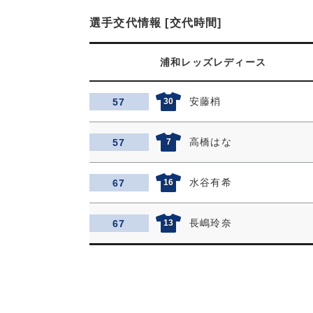
選手交代情報 [交代時間]
浦和レッズレディース
安藤梢
57
30
高橋はな
57
7
水谷有希
67
16
長嶋玲奈
67
13