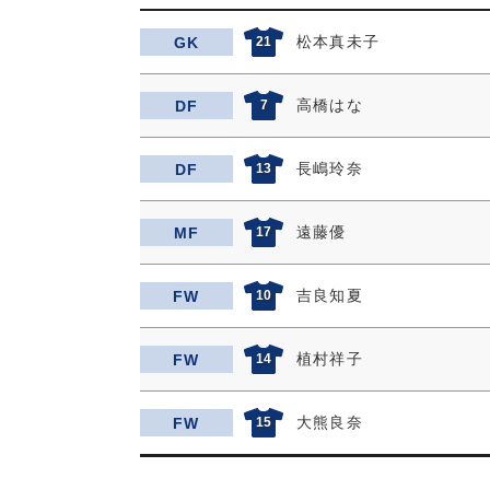
松本真未子
GK
21
高橋はな
DF
7
長嶋玲奈
DF
13
遠藤優
MF
17
吉良知夏
FW
10
植村祥子
FW
14
大熊良奈
FW
15