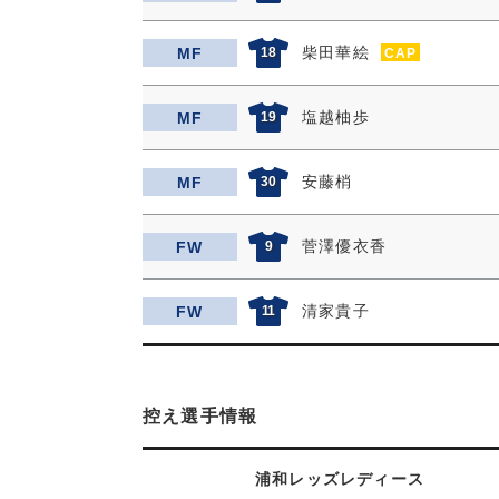
柴田華絵
MF
18
CAP
塩越柚歩
MF
19
安藤梢
MF
30
菅澤優衣香
FW
9
清家貴子
FW
11
控え選手情報
浦和レッズレディース