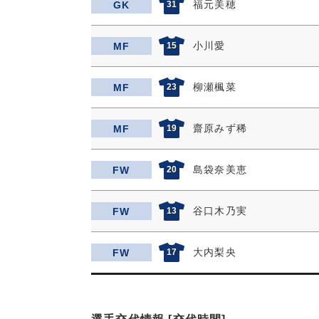
福元美穂
GK
31
小川愛
MF
15
柳瀬楓菜
MF
23
齋原みず稀
MF
19
島袋奈美恵
FW
20
谷口木乃実
FW
13
大内梨央
FW
17