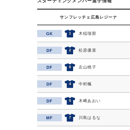
スターティングメンバー選手情報
サンフレッチェ広島レジーナ
木稲瑠那
GK
1
松原優菜
DF
2
左山桃子
DF
6
中村楓
DF
4
木﨑あおい
DF
5
川島はるな
MF
7