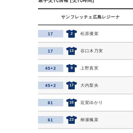
選手交代情報 [交代時間]
サンフレッチェ広島レジーナ
松原優菜
17
2
谷口木乃実
17
13
上野真実
45+2
9
大内梨央
45+2
17
近賀ゆかり
61
10
柳瀬楓菜
61
23