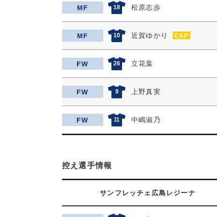
松原志歩
MF
18
近賀ゆかり
MF
10
CAP
立花葉
FW
26
上野真実
FW
9
中嶋淑乃
FW
11
控え選手情報
サンフレッチェ広島レジーナ