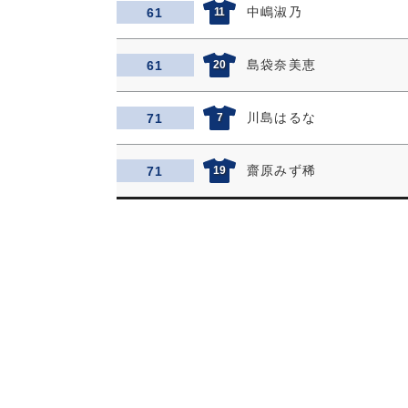
中嶋淑乃
61
11
島袋奈美恵
61
20
川島はるな
71
7
齋原みず稀
71
19