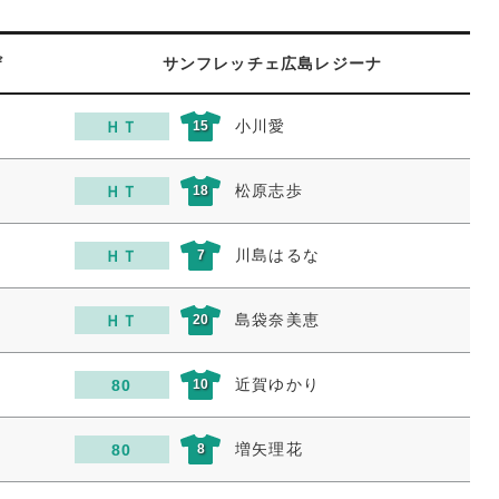
ザ
サンフレッチェ広島レジーナ
小川愛
ＨＴ
15
松原志歩
ＨＴ
18
川島はるな
ＨＴ
7
島袋奈美恵
ＨＴ
20
近賀ゆかり
80
10
増矢理花
80
8