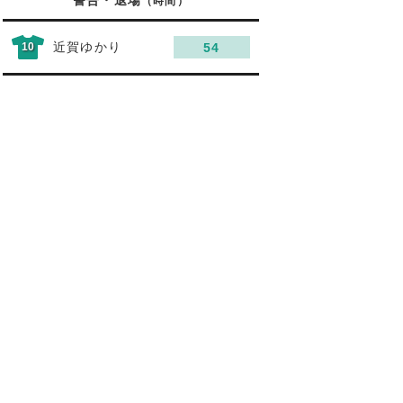
警告・退場
（時間）
近賀ゆかり
10
54