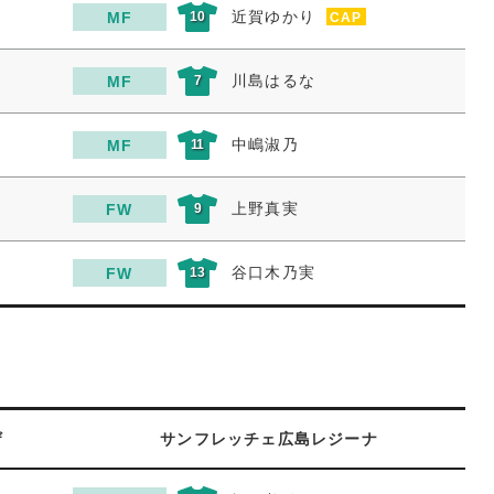
近賀ゆかり
MF
10
CAP
川島はるな
MF
7
中嶋淑乃
MF
11
上野真実
FW
9
谷口木乃実
FW
13
ザ
サンフレッチェ広島レジーナ