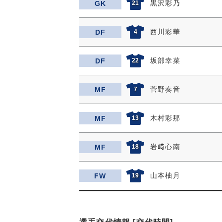
黒沢彩乃
GK
21
西川彩華
DF
4
坂部幸菜
DF
22
菅野奏音
MF
7
木村彩那
MF
13
岩﨑心南
MF
18
山本柚月
FW
19