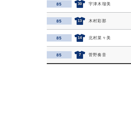
宇津木瑠美
85
30
木村彩那
85
13
北村菜々美
85
14
菅野奏音
85
7