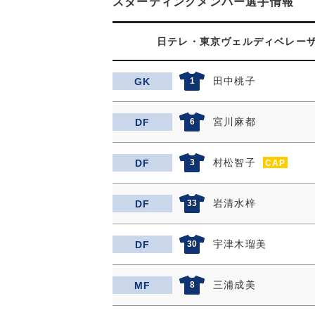
スターティングメンバー選手情報
日テレ・東京ヴェルディベレー
田中桃子
GK
1
宮川麻都
DF
6
村松智子
DF
3
CAP
岩清水梓
DF
33
宇津木瑠美
DF
30
三浦成美
MF
8