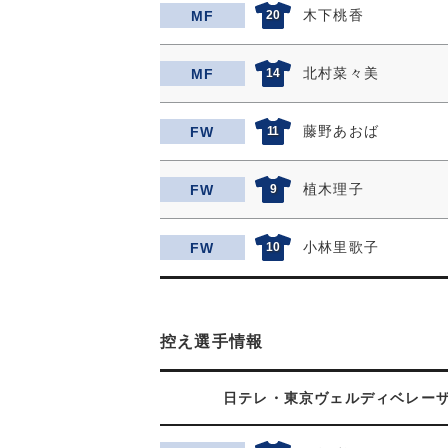
木下桃香
MF
20
北村菜々美
MF
14
藤野あおば
FW
11
植木理子
FW
9
小林里歌子
FW
10
控え選手情報
日テレ・東京ヴェルディベレー