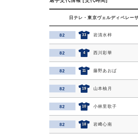
選手交代情報 [交代時間]
日テレ・東京ヴェルディベレー
岩清水梓
82
33
西川彩華
82
4
藤野あおば
82
11
山本柚月
82
19
小林里歌子
82
10
岩﨑心南
82
18