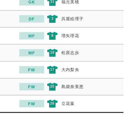
福元美穂
GK
31
呉屋絵理子
DF
3
増矢理花
MF
8
松原志歩
MF
18
大内梨央
FW
17
島袋奈美恵
FW
20
立花葉
FW
26