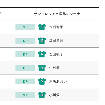
ザ
サンフレッチェ広島レジーナ
木稲瑠那
GK
1
塩田満彩
DF
25
左山桃子
DF
6
中村楓
DF
4
木﨑あおい
DF
5
小川愛
MF
15