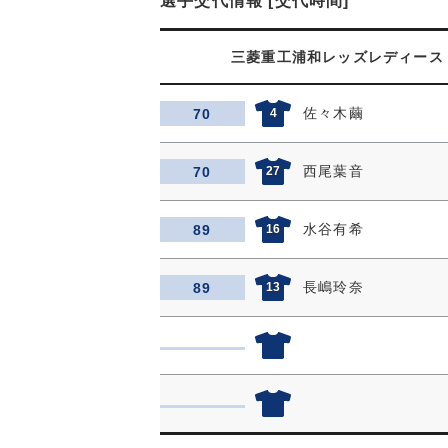
選手交代情報 [交代時間]
三菱重工浦和レッズレディース
佐々木繭
70
4
西尾葉音
70
27
水谷有希
89
16
長嶋玲奈
89
13