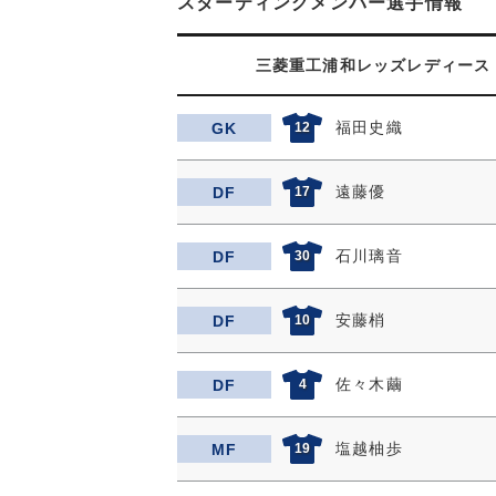
スターティングメンバー選手情報
三菱重工浦和レッズレディース
福田史織
GK
12
遠藤優
DF
17
石川璃音
DF
30
安藤梢
DF
10
佐々木繭
DF
4
塩越柚歩
MF
19