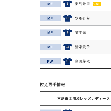
栗島朱里
MF
6
CAP
水谷有希
MF
16
猶本光
MF
8
清家貴子
MF
11
島田芽依
FW
15
控え選手情報
三菱重工浦和レッズレディース