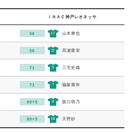
ＩＮＡＣ神戸レオネッサ
山本摩也
56
17
髙瀬愛実
56
11
三宅史織
71
5
脇阪麗奈
71
7
阪口萌乃
90+5
8
天野紗
90+5
16