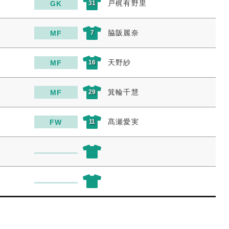
戸梶有野里
GK
31
脇阪麗奈
MF
7
天野紗
MF
16
箕輪千慧
MF
29
髙瀬愛実
FW
11