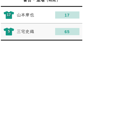
警告・退場
（時間）
山本摩也
17
17
三宅史織
5
65