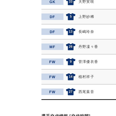
天野実咲
GK
33
上野紗稀
DF
5
長嶋玲奈
DF
13
丹野凜々香
MF
26
菅澤優衣香
FW
9
植村祥子
FW
14
西尾葉音
FW
27