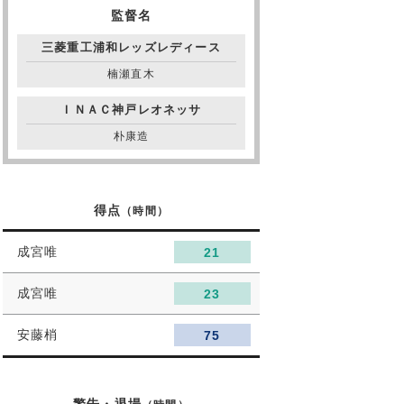
監督名
三菱重工浦和レッズレディース
楠瀬直木
ＩＮＡＣ神戸レオネッサ
朴康造
得点
（時間）
成宮唯
21
成宮唯
23
安藤梢
75