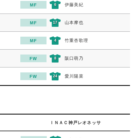
伊藤美紀
MF
6
山本摩也
MF
17
竹重杏歌理
MF
4
阪口萌乃
FW
8
愛川陽菜
FW
24
ＩＮＡＣ神戸レオネッサ