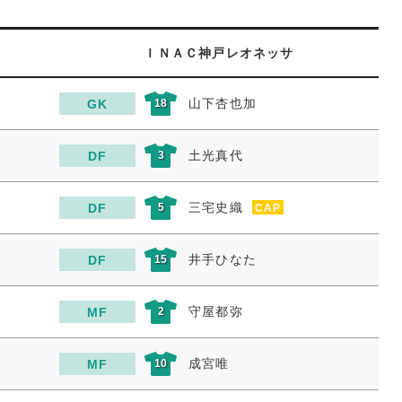
ＩＮＡＣ神戸レオネッサ
山下杏也加
GK
18
土光真代
DF
3
三宅史織
DF
5
CAP
井手ひなた
DF
15
守屋都弥
MF
2
成宮唯
MF
10