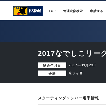
TOP
管理映像検索
申請する
2017なでしこリーグ
2017年09月23日
試合年月日
味フィ西
会場
スターティングメンバー選手情報